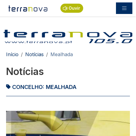
Passar para o conteúdo principal
Ouvir
Navegação estrutural
Início
Notícias
Mealhada
Notícias
CONCELHO:
MEALHADA
Imagem