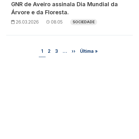
GNR de Aveiro assinala Dia Mundial da
Árvore e da Floresta.
26.03.2026
08:05
SOCIEDADE
Paginação
Página
Página
Página
Próxima página
Última página
1
2
3
…
››
Última »