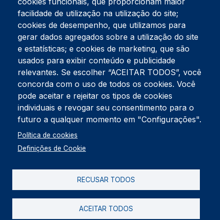
cookies funcionais, que proporcionam maior
facilidade de utilização na utilização do site;
Tel:
234 390 100
Fax:
234 390 100
cookies de desempenho, que utilizamos para
Endereço Postal
gerar dados agregados sobre a utilização do site
Apartado 42
e estatísticas; e cookies de marketing, que são
Rua Gil Eanes 31
usados para exibir conteúdo e publicidade
3834-908 Gafanha da Nazaré
relevantes. Se escolher “ACEITAR TODOS”, você
concorda com o uso de todos os cookies. Você
Estúdios
pode aceitar e rejeitar os tipos de cookies
Rua Prior Guerra
Edifício do Centro Cultural da Gafanha da Nazaré
individuais e revogar seu consentimento para o
3830-556 Gafanha da Nazaré
futuro a qualquer momento em "Configurações".
Rodapé
Política de cookies
Cookies
Política de Privacidade
Definições de Cookie
Livro de reclamações
RECUSAR TODOS
2026 @ Informação de Copyright
ACEITAR TODOS