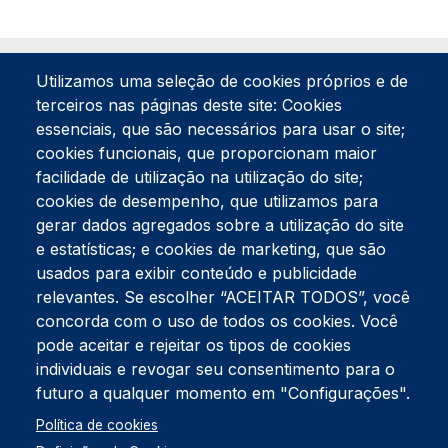
Utilizamos uma seleção de cookies próprios e de
terceiros nas páginas deste site: Cookies
essenciais, que são necessários para usar o site;
cookies funcionais, que proporcionam maior
facilidade de utilização na utilização do site;
Tel:
234 390 100
Fax:
234 390 100
cookies de desempenho, que utilizamos para
gerar dados agregados sobre a utilização do site
Endereço Postal
Apartado 42
e estatísticas; e cookies de marketing, que são
Rua Gil Eanes 31
usados para exibir conteúdo e publicidade
3834-908 Gafanha da Nazaré
relevantes. Se escolher “ACEITAR TODOS”, você
concorda com o uso de todos os cookies. Você
Estúdios
pode aceitar e rejeitar os tipos de cookies
Rua Prior Guerra
Edifício do Centro Cultural da Gafanha da Nazaré
individuais e revogar seu consentimento para o
3830-556 Gafanha da Nazaré
futuro a qualquer momento em "Configurações".
Rodapé
Política de cookies
Cookies
Política de Privacidade