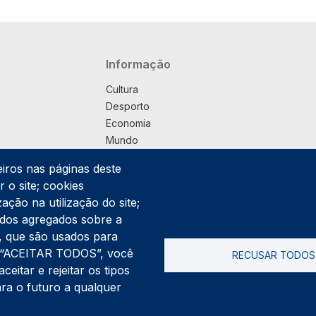
Navegação principal
Informação
Cultura
Desporto
Economia
Mundo
Música
eiros nas páginas deste
País
 o site; cookies
Política
ação na utilização do site;
Praça
ados agregados sobre a
Pub
ng, que são usados para
Saúde
er “ACEITAR TODOS”, você
RECUSAR TODOS
Sociedade
itar e rejeitar os tipos
Rodapé
ara o futuro a qualquer
Cookies
Polí