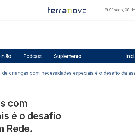
Sábado, 08 de
Men
inião
Podcast
Suplemento
Inic
 de crianças com necessidades especiais é o desafio da as
as com
is é o desafio
m Rede.