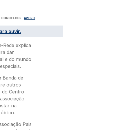
CONCELHO
AVEIRO
ara ouvir.
m-Rede explica
ura dar
cial e do mundo
especiais.
a Banda de
tre outros
o do Centro
 associação
star na
úblico.
ssociação Pais