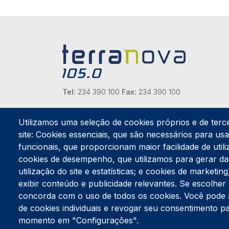
Tel:
234 390 100
Fax:
234 390 100
Endereço Postal
Apartado 42
Utilizamos uma seleção de cookies próprios e de terc
Rua Gil Eanes 31
site: Cookies essenciais, que são necessários para usar
3834-908 Gafanha da Nazaré
funcionais, que proporcionam maior facilidade de utiliz
cookies de desempenho, que utilizamos para gerar d
Estúdios
utilização do site e estatísticas; e cookies de marketi
Rua Prior Guerra
exibir conteúdo e publicidade relevantes. Se escolh
Edifício do Centro Cultural da Gafanha da Nazaré
3830-556 Gafanha da Nazaré
concorda com o uso de todos os cookies. Você pode ace
de cookies individuais e revogar seu consentimento p
momento em "Configurações".