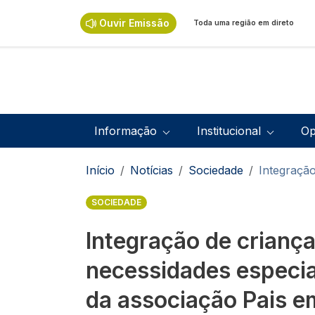
Passar para o conteúdo principal
Ouvir Emissão
Toda uma região em direto
Navegação principal
Informação
Institucional
Op
Navegação estrutural
Início
Notícias
Sociedade
Integração
SOCIEDADE
Integração de crianç
necessidades especia
da associação Pais e