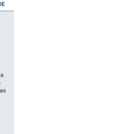
DE
da
e
ças