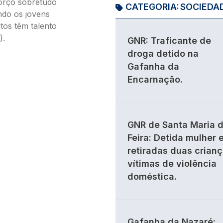
orço sobretudo
CATEGORIA:
SOCIEDA
ndo os jovens
tos têm talento
).
GNR: Traficante de
droga detido na
Gafanha da
Encarnação.
GNR de Santa Maria 
Feira: Detida mulher 
retiradas duas crian
vítimas de violência
doméstica.
Gafanha da Nazaré: