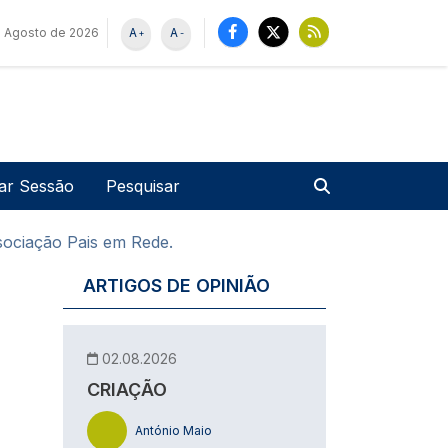
 Agosto de 2026
A
A
+
-
u de utilizador
Pesquisar
iar Sessão
sociação Pais em Rede.
ARTIGOS DE OPINIÃO
02.08.2026
CRIAÇÃO
António Maio