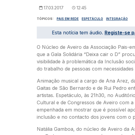
17.03.2017
12:45
TÓPICOS
PAIS EM REDE
ESPETÁCULO
INTEGRAÇÃO
Esta notícia tem áudio.
Registe-se p
O Núcleo de Aveiro da Associação Pais-e
que a Gala Solidária “Deixa cair o D” proc
visibilidade à problemática da Inclusão so
do trabalho de pessoas com necessidades 
Animação musical a cargo de Ana Arez, d
Gaitas de São Bernardo e de Rui Pedro en
artistas. Espetáculo, às 21h30, no Auditóri
Cultural e de Congressos de Aveiro com a
empenhada em mostrar que é possível apo
inclusão e no contacto dos jovens com o p
Natália Gamboa, do núcleo de Aveiro da A