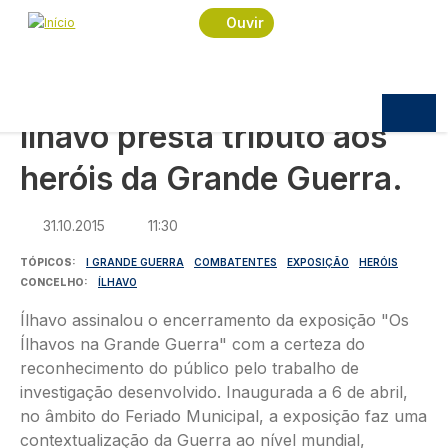
Navegação estrutural
Passar para o conteúdo principal
Início
Notícias
Sociedade
Ouvir
Ílhavo presta tributo aos heróis da Grande Guerra.
SOCIEDADE
Ílhavo presta tributo aos
heróis da Grande Guerra.
31.10.2015
11:30
TÓPICOS
I GRANDE GUERRA
COMBATENTES
EXPOSIÇÃO
HERÓIS
CONCELHO
ÍLHAVO
Ílhavo assinalou o encerramento da exposição "Os
Ílhavos na Grande Guerra" com a certeza do
reconhecimento do público pelo trabalho de
investigação desenvolvido. Inaugurada a 6 de abril,
no âmbito do Feriado Municipal, a exposição faz uma
contextualização da Guerra ao nível mundial,