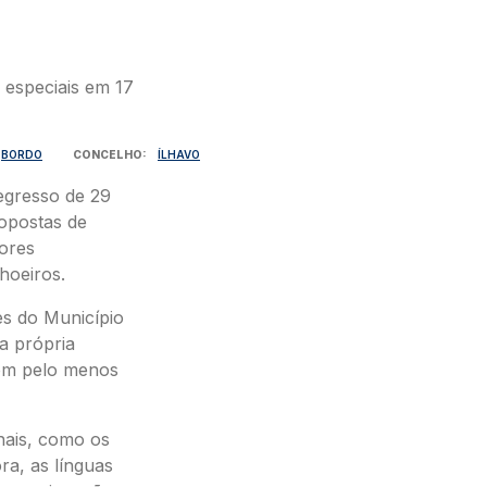
BORDO
CONCELHO
ÍLHAVO
egresso de 29
opostas de
ores
hoeiros.
es do Município
a própria
com pelo menos
nais, como os
ra, as línguas