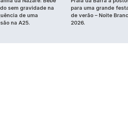
anha da Nazaré: Bebé
Praia da Barra a posto
ido sem gravidade na
para uma grande fest
uência de uma
de verão – Noite Bran
isão na A25.
2026.