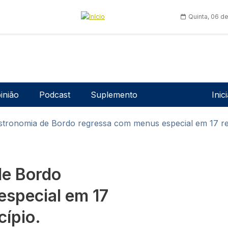
Quinta, 06 d
Men
inião
Podcast
Suplemento
Inic
astronomia de Bordo regressa com menus especial em 17 re
de Bordo
especial em 17
cípio.