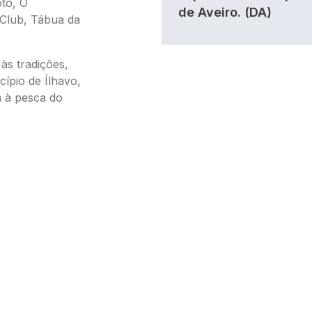
to, O
de Aveiro. (DA)
 Club, Tábua da
s tradições,
ípio de Ílhavo,
a à pesca do