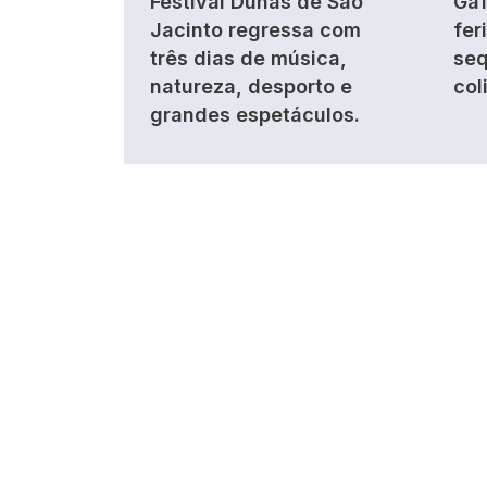
Festival Dunas de São
Gaf
Jacinto regressa com
fer
três dias de música,
seq
natureza, desporto e
col
grandes espetáculos.