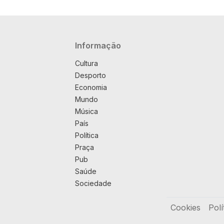
Navegação principal
Informação
Cultura
Desporto
Economia
Mundo
Música
País
Política
Praça
Pub
Saúde
Sociedade
Rodapé
Cookies
Polí