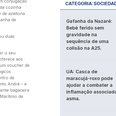
 em conjugação
CATEGORIA:
SOCIEDA
 da cozinha
y de azeitona
asanha de
Gafanha da Nazaré:
Bebé ferido sem
gravidade na
ou duas
sequência de uma
colisão na A25.
er o seu
 oferece aos
o um voucher de
ógicos
UA: Casca de
ntro de
maracujá-roxo pode
nto André – e
ajudar a combater a
ente bagaceira
inflamação associad
 Marítimo de
asma.