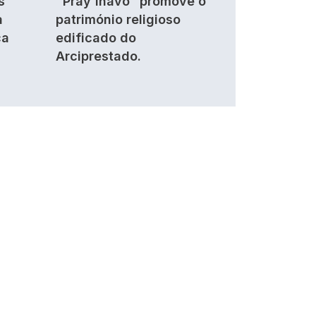
s
"Pray'lhavo” promove o
a
património religioso
ca
edificado do
Arciprestado.