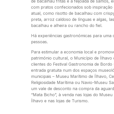
de bacalhau fritas e a feijoada de samos,
com pratos confecionados sob inspiração
atual, como risotto de bacalhau com crisp
preta, arroz caldoso de línguas e algas, l
bacalhau e alheira ou rancho do fiel.
Há experiências gastronómicas para uma 
pessoas.
Para estimular a economia local e promov
património cultural, o Município de Ílhavo
clientes do Festival Gastronomia de Bord
entrada gratuita num dos espaços museol
municipais – Museu Marítimo de Ílhavo, Ce
Religiosidade Marítima ou Navio-Museu Sa
um vale de desconto na compra da aguard
“Mata Bicho”, à venda nas lojas do Museu
Ílhavo e nas lojas de Turismo.