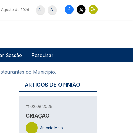
e Agosto de 2026
A
A
+
-
u de utilizador
Pesquisar
iar Sessão
staurantes do Município.
ARTIGOS DE OPINIÃO
02.08.2026
CRIAÇÃO
António Maio