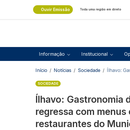
Passar para o conteúdo principal
Ouvir Emissão
Toda uma região em direto
Navegação principal
Informação
Institucional
Op
Navegação estrutural
Início
Notícias
Sociedade
Ílhavo: G
SOCIEDADE
Ílhavo: Gastronomia 
regressa com menus 
restaurantes do Muni