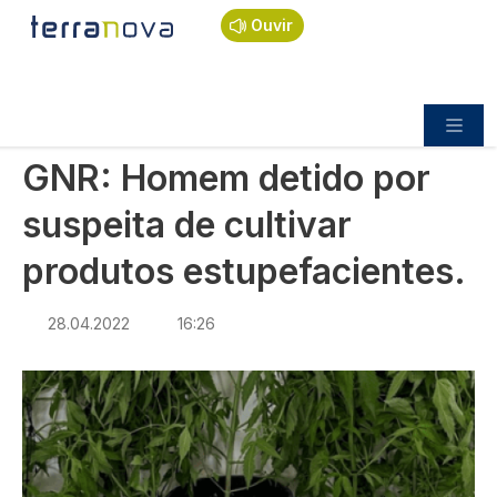
Navegação estrutural
Passar para o conteúdo principal
Início
Notícias
Sociedade
Ouvir
GNR: Homem detido por suspeita de cultivar
produtos estupefacientes.
SOCIEDADE
GNR: Homem detido por
suspeita de cultivar
produtos estupefacientes.
28.04.2022
16:26
Imagem