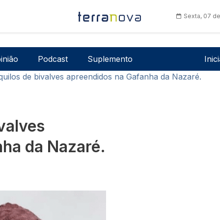
Sexta, 07 d
Men
inião
Podcast
Suplemento
Inic
quilos de bivalves apreendidos na Gafanha da Nazaré.
valves
nha da Nazaré.