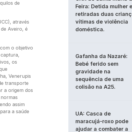
quilos de
Feira: Detida mulher 
retiradas duas crian
vítimas de violência
UCC), através
de Aveiro, é
doméstica.
 com o objetivo
 captura,
Gafanha da Nazaré:
ivos, os
Bebé ferido sem
que
gravidade na
cha, Venerupis
sequência de uma
de transporte
colisão na A25.
ar a origem dos
s normas
avendo assim
 para a saúde
UA: Casca de
maracujá-roxo pode
ajudar a combater a