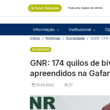
Passar para o conteúdo principal
Ouvir Emissão
Toda uma região em direto
Navegação principal
Informação
Institucional
Op
Navegação estrutural
Início
Notícias
Sociedade
GNR: 174 
SOCIEDADE
GNR: 174 quilos de bi
apreendidos na Gafa
20.04.2022
18:27
Imagem