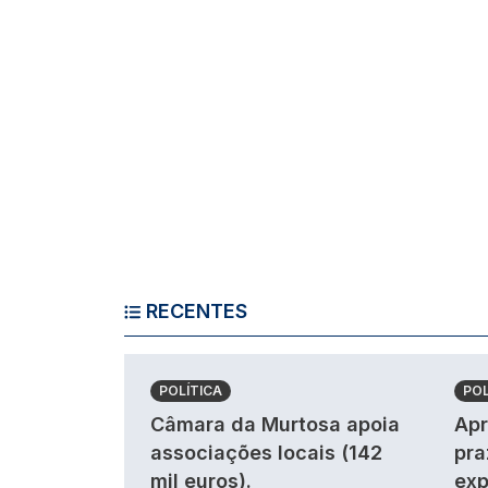
RECENTES
POLÍTICA
POL
Câmara da Murtosa apoia
Apr
associações locais (142
pra
mil euros).
exp