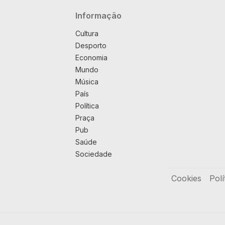
Navegação principal
Informação
Cultura
Desporto
Economia
Mundo
Música
País
Política
Praça
Pub
Saúde
Sociedade
Rodapé
Cookies
Polí