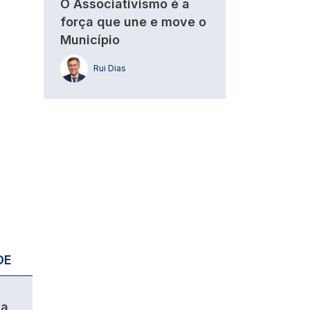
O Associativismo é a
força que une e move o
Município
Rui Dias
DE
da