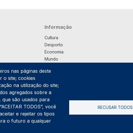
Navegação principal
Informação
Cultura
Desporto
Economia
Mundo
Música
eiros nas páginas deste
País
 o site; cookies
Política
ação na utilização do site;
Praça
ados agregados sobre a
Pub
ng, que são usados para
Saúde
er “ACEITAR TODOS”, você
RECUSAR TODOS
Sociedade
itar e rejeitar os tipos
Rodapé
ara o futuro a qualquer
Cookies
Polí