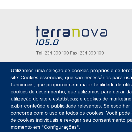
Tel:
234 390 100
Fax:
234 390 100
Endereço Postal
Apartado 42
Utilizamos uma seleção de cookies próprios e de terc
Rua Gil Eanes 31
site: Cookies essenciais, que são necessários para usar
3834-908 Gafanha da Nazaré
funcionais, que proporcionam maior facilidade de utiliz
cookies de desempenho, que utilizamos para gerar d
Estúdios
utilização do site e estatísticas; e cookies de marketi
Rua Prior Guerra
exibir conteúdo e publicidade relevantes. Se escolh
Edifício do Centro Cultural da Gafanha da Nazaré
3830-556 Gafanha da Nazaré
concorda com o uso de todos os cookies. Você pode ace
de cookies individuais e revogar seu consentimento p
momento em "Configurações".