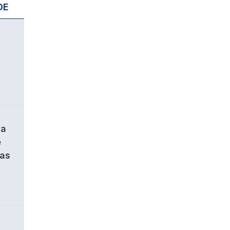
DE
da
e
ças