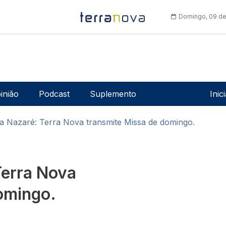
Domingo, 09 de
Men
inião
Podcast
Suplemento
Inic
a Nazaré: Terra Nova transmite Missa de domingo.
Terra Nova
omingo.