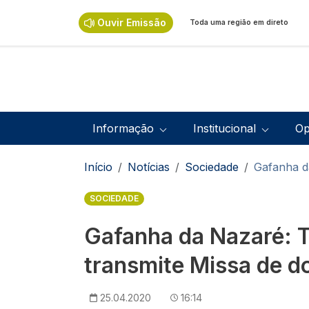
Passar para o conteúdo principal
Ouvir Emissão
Toda uma região em direto
Navegação principal
Informação
Institucional
Op
Navegação estrutural
Início
Notícias
Sociedade
Gafanha d
SOCIEDADE
Gafanha da Nazaré: 
transmite Missa de d
25.04.2020
16:14