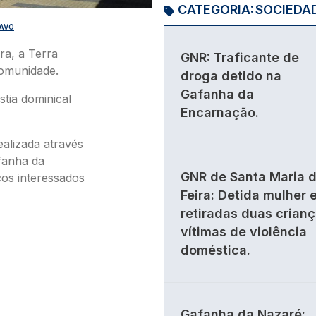
CATEGORIA:
SOCIEDA
HAVO
ra, a Terra
GNR: Traficante de
comunidade.
droga detido na
Gafanha da
stia dominical
Encarnação.
alizada através
fanha da
GNR de Santa Maria 
cos interessados
Feira: Detida mulher 
retiradas duas crian
vítimas de violência
doméstica.
Gafanha da Nazaré: