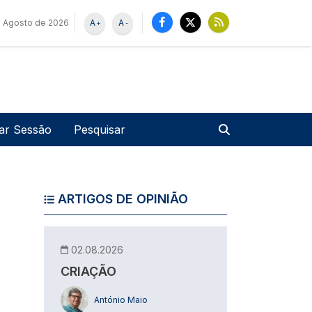
 Agosto de 2026
A
A
+
-
u de utilizador
Pesquisar
iar Sessão
ARTIGOS DE OPINIÃO
02.08.2026
CRIAÇÃO
António Maio