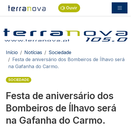
Passar para o conteúdo principal
Ouvir
Navegação estrutural
Início
Notícias
Sociedade
Festa de aniversário dos Bombeiros de Ílhavo será
na Gafanha do Carmo.
SOCIEDADE
Festa de aniversário dos
Bombeiros de Ílhavo será
na Gafanha do Carmo.