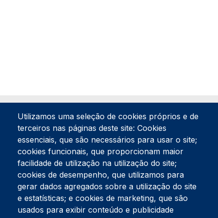
Utilizamos uma seleção de cookies próprios e de
terceiros nas páginas deste site: Cookies
essenciais, que são necessários para usar o site;
cookies funcionais, que proporcionam maior
facilidade de utilização na utilização do site;
Tel:
234 390 100
Fax:
234 390 100
cookies de desempenho, que utilizamos para
Endereço Postal
gerar dados agregados sobre a utilização do site
Apartado 42
e estatísticas; e cookies de marketing, que são
Rua Gil Eanes 31
usados para exibir conteúdo e publicidade
3834-908 Gafanha da Nazaré