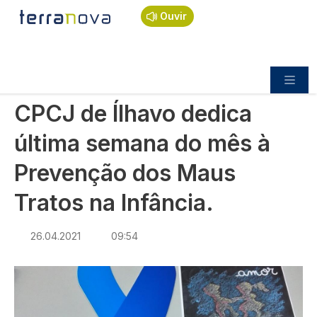
Navegação estrutural
Passar para o conteúdo principal
Início
Notícias
Sociedade
Ouvir
CPCJ de Ílhavo dedica última semana do mês à
Prevenção dos Maus Tratos na Infância.
SOCIEDADE
CPCJ de Ílhavo dedica
última semana do mês à
Prevenção dos Maus
Tratos na Infância.
26.04.2021
09:54
Imagem