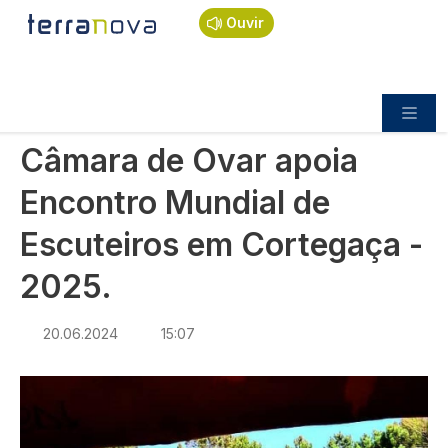
Navegação estrutural
Passar para o conteúdo principal
Início
Notícias
Sociedade
Ouvir
Câmara de Ovar apoia Encontro Mundial de
Escuteiros em Cortegaça - 2025.
SOCIEDADE
Câmara de Ovar apoia
Encontro Mundial de
Escuteiros em Cortegaça -
2025.
20.06.2024
15:07
Imagem