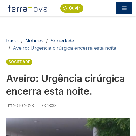
Passar para o conteúdo principal
Ouvir
Navegação estrutural
Início
Notícias
Sociedade
Aveiro: Urgência cirúrgica encerra esta noite.
SOCIEDADE
Aveiro: Urgência cirúrgica
encerra esta noite.
20.10.2023
13:33
Imagem