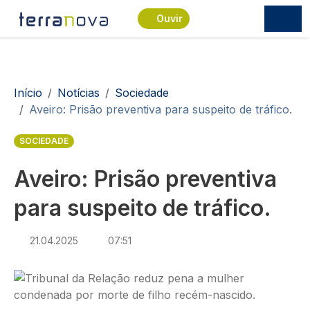
Passar para o conteúdo principal
Ouvir
Navegação estrutural
Início
Notícias
Sociedade
Aveiro: Prisão preventiva para suspeito de tráfico.
SOCIEDADE
Aveiro: Prisão preventiva
para suspeito de tráfico.
21.04.2025
07:51
Imagem