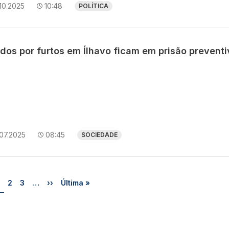
10.2025
10:48
POLÍTICA
dos por furtos em Ílhavo ficam em prisão preventi
07.2025
08:45
SOCIEDADE
Página
Página
Página
Próxima página
Última página
2
3
…
››
Última »