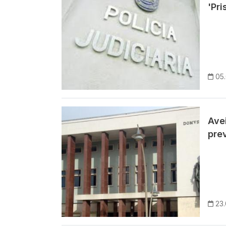
'Pri
05
Imagem
Avei
pre
23.