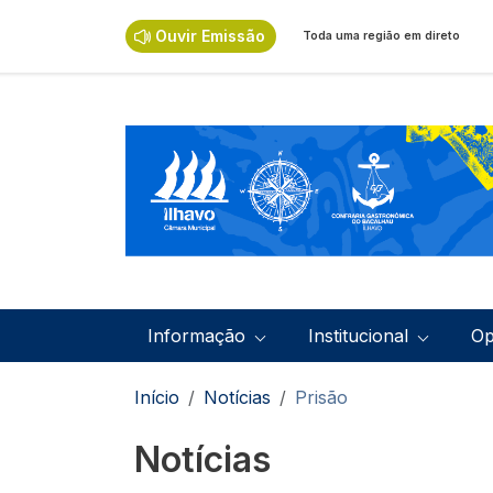
Passar para o conteúdo principal
Ouvir Emissão
Toda uma região em direto
Navegação principal
Informação
Institucional
Op
Navegação estrutural
Início
Notícias
Prisão
Notícias