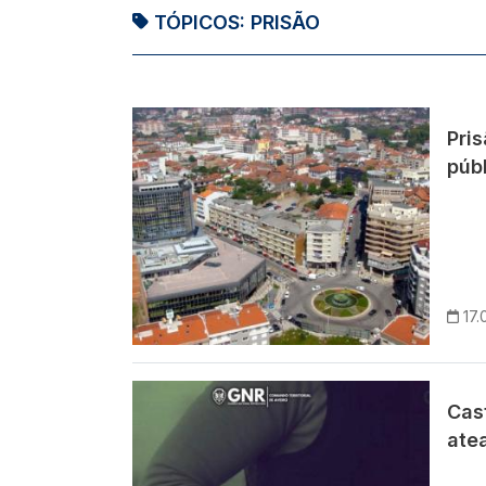
TÓPICOS:
PRISÃO
Imagem
Pri
públ
17.
Imagem
Cast
atea