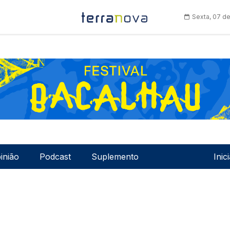
Sexta, 07 d
Men
inião
Podcast
Suplemento
Inic