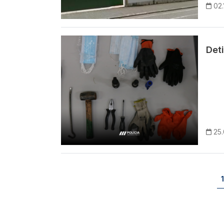
02.
Imagem
Deti
25.
Paginação
1