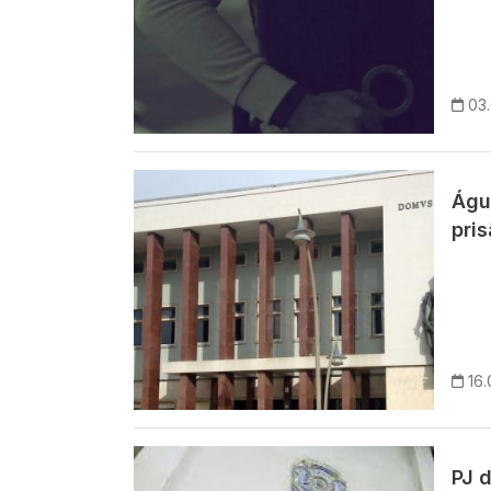
03
Imagem
Águ
pris
16.
Imagem
PJ 