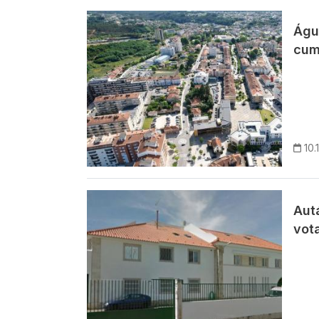
Imagem
Águ
cump
10.
Imagem
Aut
vota