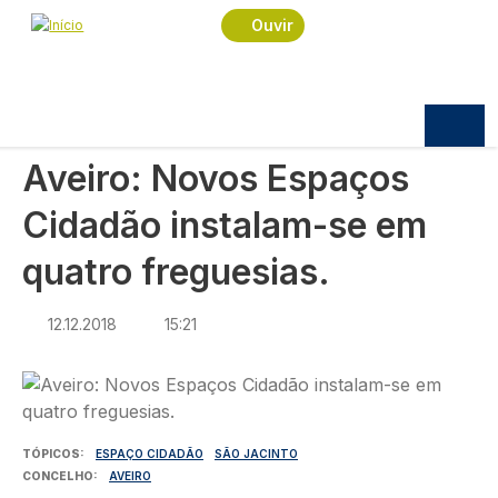
Navegação estrutural
Passar para o conteúdo principal
Início
Notícias
Sociedade
Ouvir
Aveiro: Novos Espaços Cidadão instalam-se em
quatro freguesias.
SOCIEDADE
Aveiro: Novos Espaços
Cidadão instalam-se em
quatro freguesias.
12.12.2018
15:21
Imagem
TÓPICOS
ESPAÇO CIDADÃO
SÃO JACINTO
CONCELHO
AVEIRO