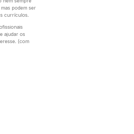
io nem sempre
s mas podem ser
s currículos.
fissionais
e ajudar os
teresse. (com