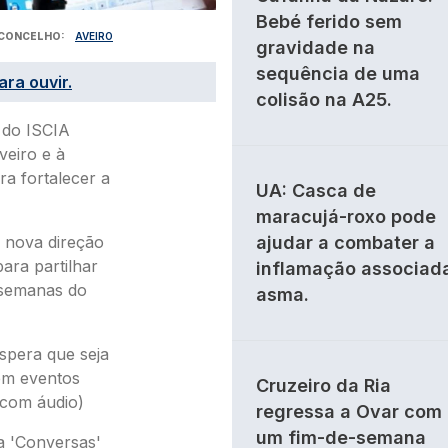
Bebé ferido sem
CONCELHO
AVEIRO
gravidade na
sequência de uma
ara ouvir.
colisão na A25.
 do ISCIA
veiro e à
a fortalecer a
UA: Casca de
maracujá-roxo pode
 nova direção
ajudar a combater a
ara partilhar
inflamação associad
 semanas do
asma.
espera que seja
em eventos
Cruzeiro da Ria
(com áudio)
regressa a Ovar com
um fim-de-semana
a 'Conversas'