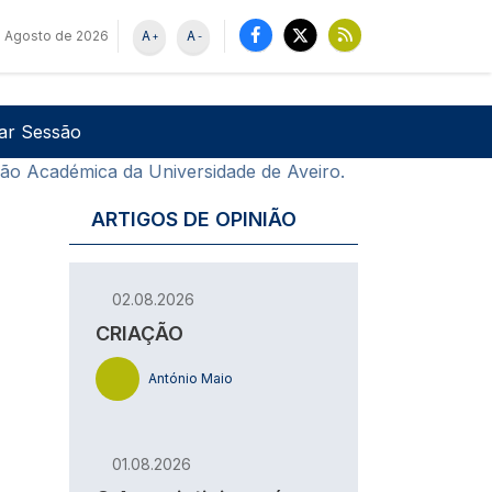
e Agosto de 2026
A
A
+
-
u de utilizador
Pesquisar
iar Sessão
ão Académica da Universidade de Aveiro.
ARTIGOS DE OPINIÃO
02.08.2026
CRIAÇÃO
António Maio
01.08.2026