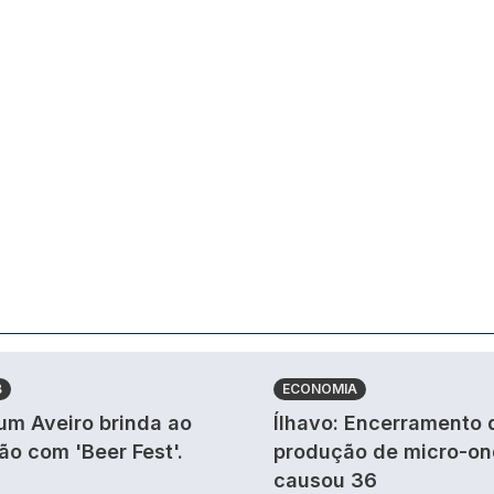
B
ECONOMIA
um Aveiro brinda ao
Ílhavo: Encerramento 
ão com 'Beer Fest'.
produção de micro-o
causou 36