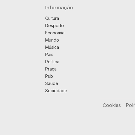
Navegação principal
Informação
Cultura
Desporto
Economia
Mundo
Música
País
Política
Praça
Pub
Saúde
Sociedade
Rodapé
Cookies
Polí