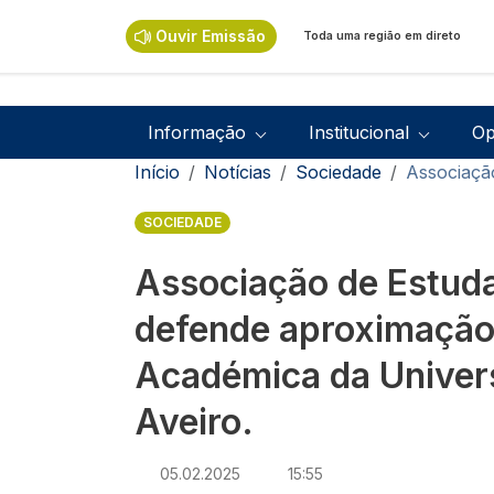
Passar para o conteúdo principal
Ouvir Emissão
Toda uma região em direto
Navegação principal
Informação
Institucional
Op
Navegação estrutural
Início
Notícias
Sociedade
Associaçã
SOCIEDADE
Associação de Estud
defende aproximação
Académica da Univer
Aveiro.
05.02.2025
15:55