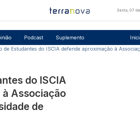
Sexta, 07 d
Men
inião
Podcast
Suplemento
Inic
o de Estudantes do ISCIA defende aproximação à Associaç
antes do ISCIA
 à Associação
sidade de