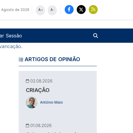
e Agosto de 2026
A
A
+
-
u de utilizador
Pesquisar
iar Sessão
varicação.
ARTIGOS DE OPINIÃO
02.08.2026
CRIAÇÃO
António Maio
01.08.2026