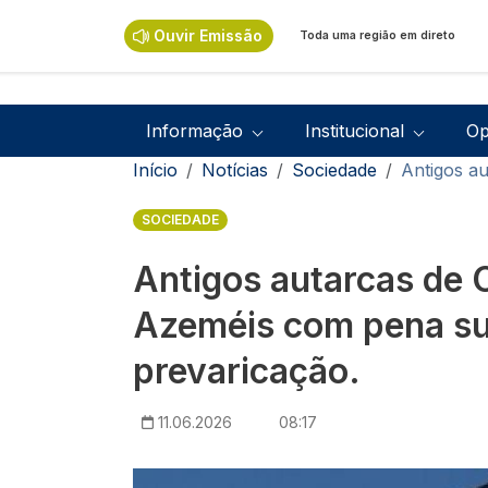
Passar para o conteúdo principal
Ouvir Emissão
Toda uma região em direto
Navegação principal
Informação
Institucional
Op
Navegação estrutural
Início
Notícias
Sociedade
Antigos a
SOCIEDADE
Antigos autarcas de O
Azeméis com pena s
prevaricação.
11.06.2026
08:17
Imagem