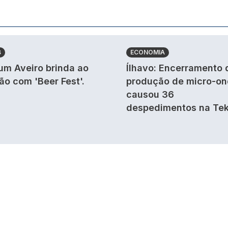
B
ECONOMIA
um Aveiro brinda ao
Ílhavo: Encerramento 
ão com 'Beer Fest'.
produção de micro-o
causou 36
despedimentos na Tek