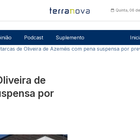
Quinta, 06 d
Men
inião
Podcast
Suplemento
Inic
utarcas de Oliveira de Azeméis com pena suspensa por pre
liveira de
uspensa por