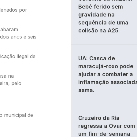
Bebé ferido sem
ndenados por
gravidade na
sequência de uma
acabaram
colisão na A25.
dois anos e seis
cação ilegal de
UA: Casca de
maracujá-roxo pode
ajudar a combater a
usa na
inflamação associad
eira, pelo
asma.
o municipal de
Cruzeiro da Ria
regressa a Ovar com
um fim-de-semana