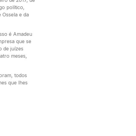
o político,
e Ossela e da
esso é Amadeu
mpresa que se
o de juízes
uatro meses,
foram, todos
imes que lhes