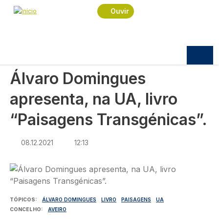
Navegação estrutural
Passar para o conteúdo principal
Início
Notícias
Sociedade
Ouvir
Álvaro Domingues apresenta, na UA, livro
“Paisagens Transgénicas”.
SOCIEDADE
Álvaro Domingues
apresenta, na UA, livro
“Paisagens Transgénicas”.
08.12.2021
12:13
Imagem
TÓPICOS
ÁLVARO DOMINGUES
LIVRO
PAISAGENS
UA
CONCELHO
AVEIRO