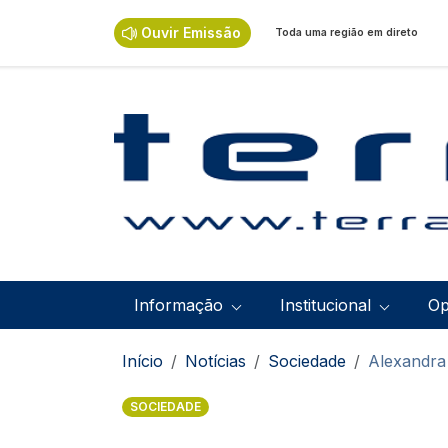
Passar para o conteúdo principal
Ouvir Emissão
Toda uma região em direto
Navegação principal
Informação
Institucional
Op
Navegação estrutural
Início
Notícias
Sociedade
Alexandra
SOCIEDADE