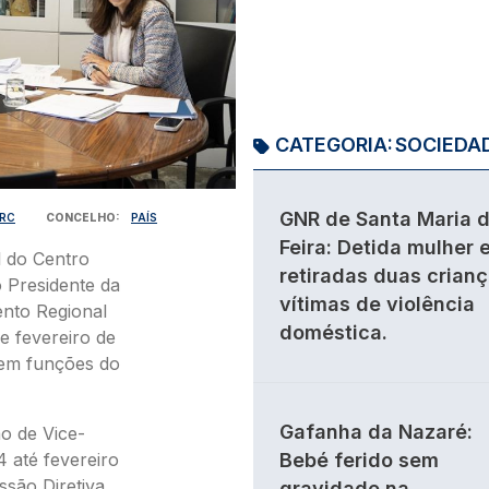
CATEGORIA:
SOCIEDA
GNR de Santa Maria 
RC
CONCELHO
PAÍS
Feira: Detida mulher 
l do Centro
retiradas duas crian
o Presidente da
vítimas de violência
nto Regional
doméstica.
e fevereiro de
 em funções do
Gafanha da Nazaré:
o de Vice-
 até fevereiro
Bebé ferido sem
ssão Diretiva,
gravidade na