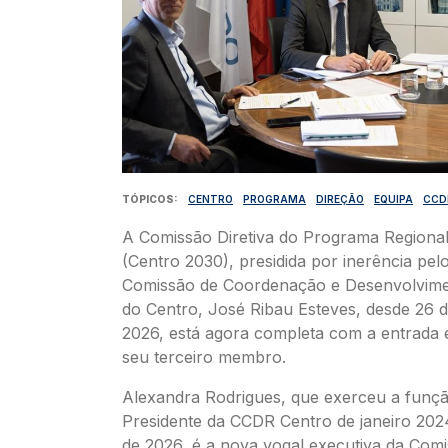
TÓPICOS
CENTRO
PROGRAMA
DIREÇÃO
EQUIPA
CCD
A Comissão Diretiva do Programa Regiona
(Centro 2030), presidida por inerência pel
Comissão de Coordenação e Desenvolvime
do Centro, José Ribau Esteves, desde 26 d
2026, está agora completa com a entrada
seu terceiro membro.
Alexandra Rodrigues, que exerceu a funçã
Presidente da CCDR Centro de janeiro 2024
de 2026, é a nova vogal executiva da Comi