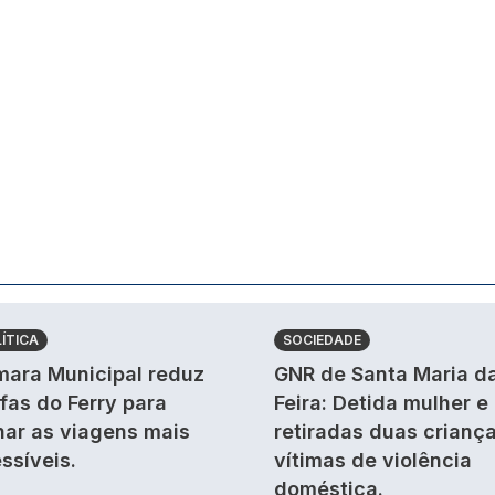
ÍTICA
SOCIEDADE
ara Municipal reduz
GNR de Santa Maria d
ifas do Ferry para
Feira: Detida mulher e
nar as viagens mais
retiradas duas crianç
ssíveis.
vítimas de violência
doméstica.