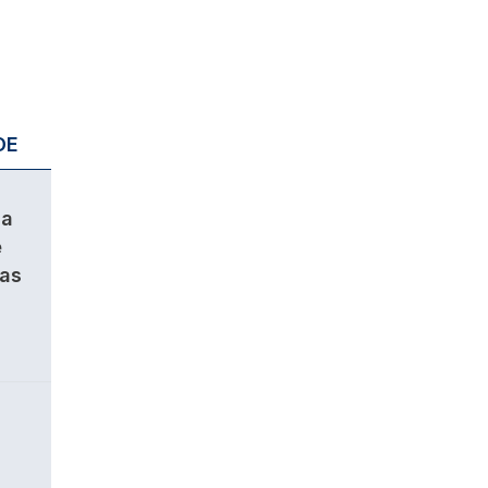
DE
da
e
ças