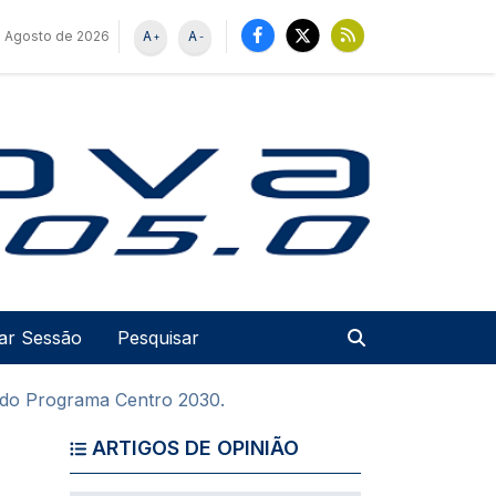
e Agosto de 2026
A
A
+
-
u de utilizador
Pesquisar
iar Sessão
 do Programa Centro 2030.
ARTIGOS DE OPINIÃO