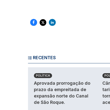
RECENTES
POLÍTICA
POL
Aprovada prorrogação do
Câm
prazo da empreitada de
tar
expansão norte do Canal
tor
de São Roque.
ace