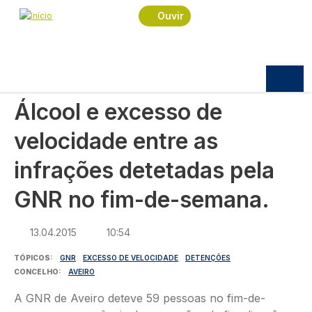
Navegação estrutural
Passar para o conteúdo principal
Início
Notícias
Sociedade
Ouvir
Álcool e excesso de velocidade entre as infrações
detetadas pela GNR no fim-de-semana.
SOCIEDADE
Álcool e excesso de
velocidade entre as
infrações detetadas pela
GNR no fim-de-semana.
13.04.2015
10:54
TÓPICOS
GNR
EXCESSO DE VELOCIDADE
DETENÇÕES
CONCELHO
AVEIRO
A GNR de Aveiro deteve 59 pessoas no fim-de-