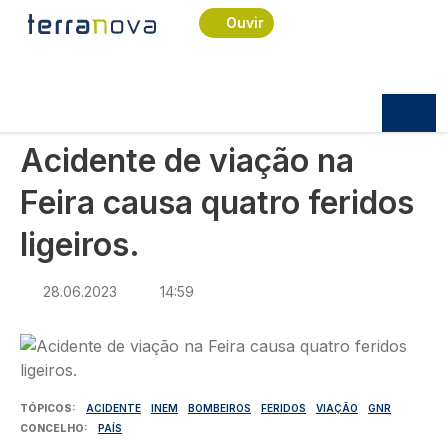
Navegação estrutural
Passar para o conteúdo principal
Início
Notícias
Sociedade
Ouvir
Acidente de viação na Feira causa quatro feridos
ligeiros.
SOCIEDADE
Acidente de viação na
Feira causa quatro feridos
ligeiros.
28.06.2023
14:59
Imagem
TÓPICOS
ACIDENTE
INEM
BOMBEIROS
FERIDOS
VIAÇÃO
GNR
CONCELHO
PAÍS