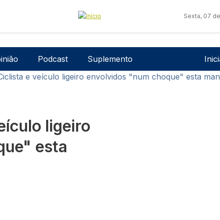
Sexta, 07 d
Men
inião
Podcast
Suplemento
Inic
Ciclista e veículo ligeiro envolvidos "num choque" esta ma
ículo ligeiro
que" esta