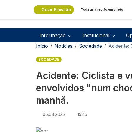
Passar para o conteúdo principal
Ouvir Emissão
Toda uma região em direto
Navegação principal
Informação
Institucional
Op
Navegação estrutural
Início
Notícias
Sociedade
Acidente: 
SOCIEDADE
Acidente: Ciclista e ve
envolvidos "num cho
manhã.
06.08.2025
15:45
Imagem