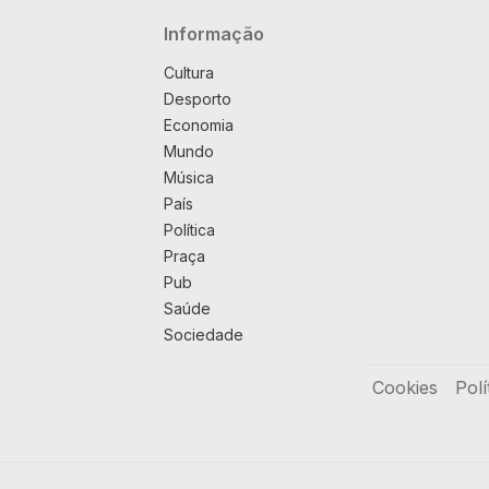
Navegação principal
Informação
Cultura
Desporto
Economia
Mundo
Música
País
Política
Praça
Pub
Saúde
Sociedade
Rodapé
Cookies
Polí