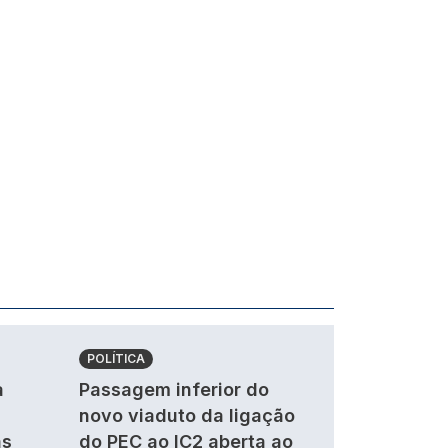
POLÍTICA
a
Passagem inferior do
novo viaduto da ligação
as
do PEC ao IC2 aberta ao