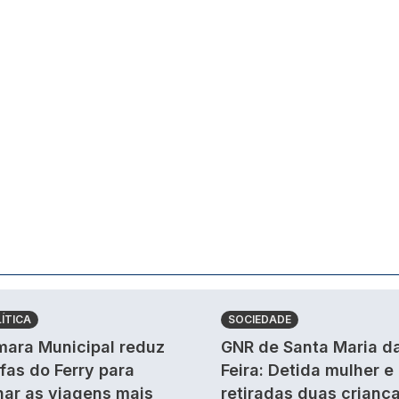
ÍTICA
SOCIEDADE
ara Municipal reduz
GNR de Santa Maria d
ifas do Ferry para
Feira: Detida mulher e
nar as viagens mais
retiradas duas crianç