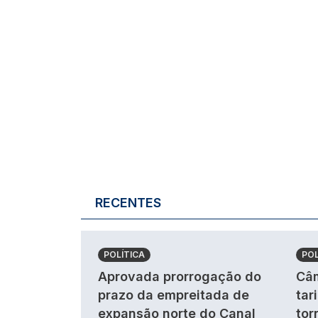
RECENTES
POLÍTICA
POL
Aprovada prorrogação do
Câm
prazo da empreitada de
tar
expansão norte do Canal
tor