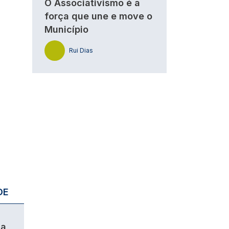
O Associativismo é a
força que une e move o
Município
Rui Dias
DE
da