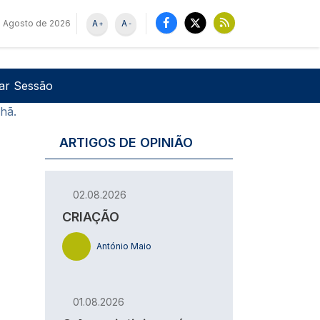
e Agosto de 2026
A
A
+
-
u de utilizador
Pesquisar
iar Sessão
nhã.
ARTIGOS DE OPINIÃO
02.08.2026
CRIAÇÃO
António Maio
01.08.2026