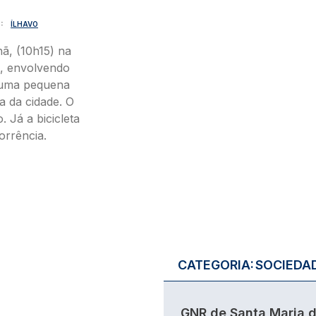
O
ÍLHAVO
ã, (10h15) na
, envolvendo
u uma pequena
a da cidade. O
. Já a bicicleta
orrência.
CATEGORIA:
SOCIEDA
GNR de Santa Maria 