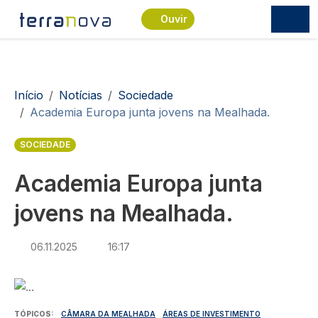
Passar para o conteúdo principal
Ouvir
Navegação estrutural
Início
Notícias
Sociedade
Academia Europa junta jovens na Mealhada.
SOCIEDADE
Academia Europa junta
jovens na Mealhada.
06.11.2025
16:17
Imagem
TÓPICOS
CÂMARA DA MEALHADA
ÁREAS DE INVESTIMENTO