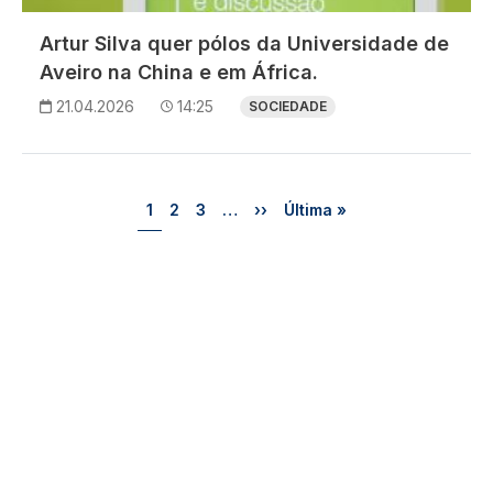
Artur Silva quer pólos da Universidade de
Aveiro na China e em África.
21.04.2026
14:25
SOCIEDADE
Paginação
Página
Página
Página
Próxima página
Última página
1
2
3
…
››
Última »