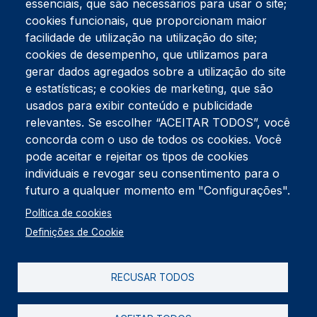
essenciais, que são necessários para usar o site;
cookies funcionais, que proporcionam maior
facilidade de utilização na utilização do site;
Tel:
234 390 100
Fax:
234 390 100
cookies de desempenho, que utilizamos para
Endereço Postal
gerar dados agregados sobre a utilização do site
Apartado 42
e estatísticas; e cookies de marketing, que são
Rua Gil Eanes 31
usados para exibir conteúdo e publicidade
3834-908 Gafanha da Nazaré
relevantes. Se escolher “ACEITAR TODOS”, você
concorda com o uso de todos os cookies. Você
Estúdios
pode aceitar e rejeitar os tipos de cookies
Rua Prior Guerra
Edifício do Centro Cultural da Gafanha da Nazaré
individuais e revogar seu consentimento para o
3830-556 Gafanha da Nazaré
futuro a qualquer momento em "Configurações".
Rodapé
Política de cookies
Cookies
Política de Privacidade
Definições de Cookie
Livro de reclamações
RECUSAR TODOS
2026 @ Informação de Copyright