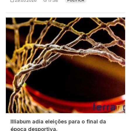
29.05.2026
17:58
POLÍTICA
Imagem
Illiabum adia eleições para o final da
época desportiva.