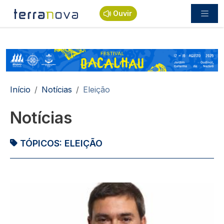
Passar para o conteúdo principal
Ouvir
Navegação estrutural
Início
Notícias
Eleição
Notícias
TÓPICOS:
ELEIÇÃO
Imagem