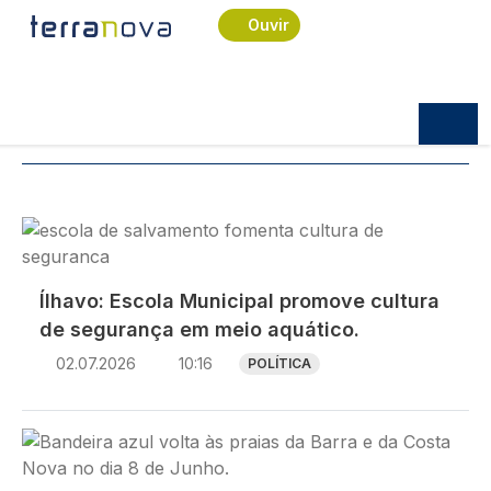
Navegação estrutural
Passar para o conteúdo principal
Início
Notícias
Salvamento
Ouvir
Notícias
TÓPICOS:
SALVAMENTO
Imagem
Ílhavo: Escola Municipal promove cultura
de segurança em meio aquático.
02.07.2026
10:16
POLÍTICA
Imagem