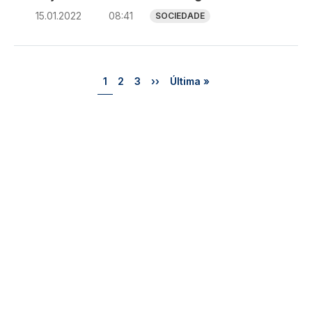
15.01.2022
08:41
SOCIEDADE
Paginação
Página
Página
Página
Próxima página
Última página
1
2
3
››
Última »