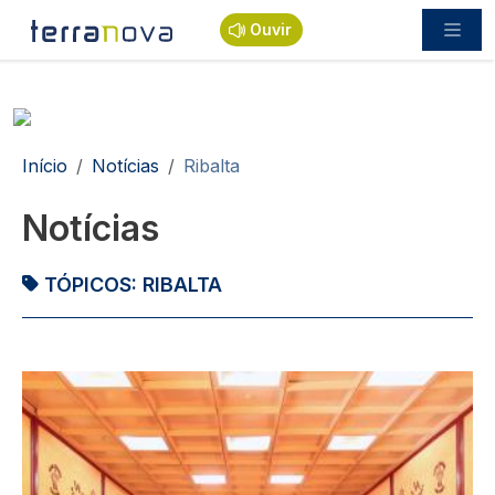
Passar para o conteúdo principal
Ouvir
Navegação estrutural
Início
Notícias
Ribalta
Notícias
TÓPICOS:
RIBALTA
Imagem