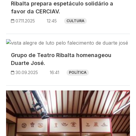
Ribalta prepara espetáculo solidário a
favor da CERCIAV.
07.11.2025
12:45
CULTURA
Imagem
Grupo de Teatro Ribalta homenageou
Duarte José.
30.09.2025
16:41
POLÍTICA
Imagem