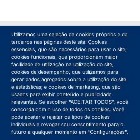
Utilizamos uma seleção de cookies próprios e de
terceiros nas páginas deste site: Cookies
essenciais, que são necessários para usar o site;
cookies funcionais, que proporcionam maior
facilidade de utilização na utilização do site;
Tel:
234 390 100
Fax:
234 390 100
cookies de desempenho, que utilizamos para
Endereço Postal
gerar dados agregados sobre a utilização do site
Apartado 42
e estatísticas; e cookies de marketing, que são
Rua Gil Eanes 31
usados para exibir conteúdo e publicidade
3834-908 Gafanha da Nazaré
relevantes. Se escolher “ACEITAR TODOS”, você
concorda com o uso de todos os cookies. Você
Estúdios
pode aceitar e rejeitar os tipos de cookies
Rua Prior Guerra
Edifício do Centro Cultural da Gafanha da Nazaré
individuais e revogar seu consentimento para o
3830-556 Gafanha da Nazaré
futuro a qualquer momento em "Configurações".