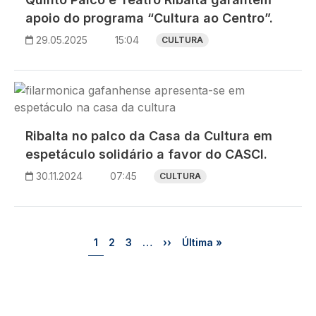
apoio do programa “Cultura ao Centro”.
29.05.2025
15:04
CULTURA
Imagem
Ribalta no palco da Casa da Cultura em
espetáculo solidário a favor do CASCI.
30.11.2024
07:45
CULTURA
Paginação
Página
Página
Página
Próxima página
Última página
1
2
3
…
››
Última »