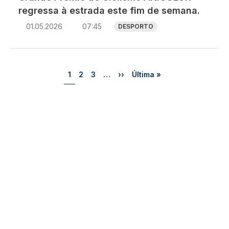
regressa à estrada este fim de semana.
01.05.2026
07:45
DESPORTO
Paginação
Página
Página
Página
Próxima página
Última página
1
2
3
…
››
Última »