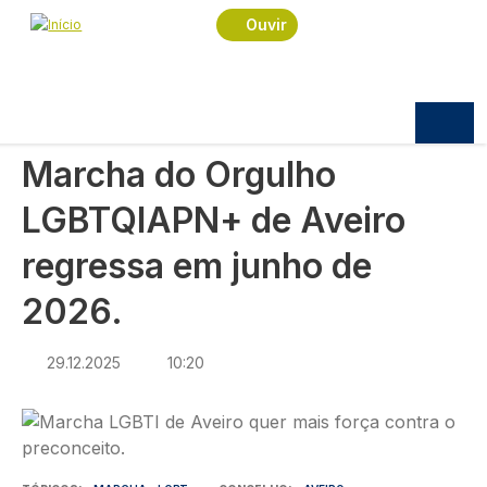
Navegação estrutural
Passar para o conteúdo principal
Início
Notícias
Praça
Ouvir
Marcha do Orgulho LGBTQIAPN+ de Aveiro
regressa em junho de 2026.
PRAÇA
Marcha do Orgulho
LGBTQIAPN+ de Aveiro
regressa em junho de
2026.
29.12.2025
10:20
Imagem