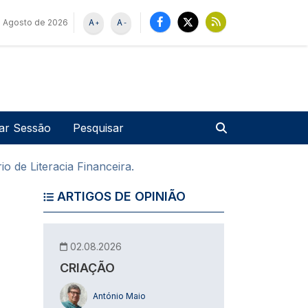
e Agosto de 2026
A
A
+
-
u de utilizador
Pesquisar
iar Sessão
o de Literacia Financeira.
ARTIGOS DE OPINIÃO
02.08.2026
CRIAÇÃO
António Maio