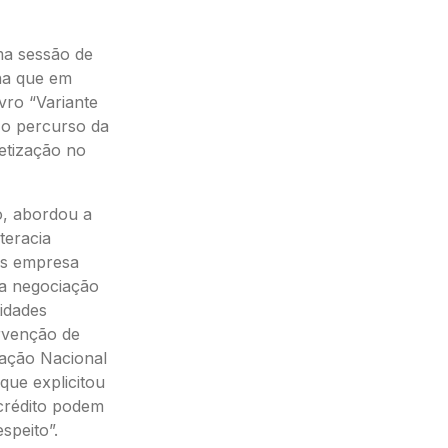
ma sessão de
na que em
vro “Variante
 o percurso da
retização no
o, abordou a
teracia
tas empresa
na negociação
tidades
ervenção de
iação Nacional
que explicitou
 crédito podem
espeito”.