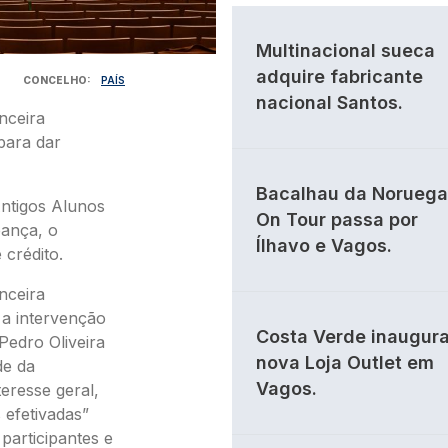
Multinacional sueca
adquire fabricante
CONCELHO
PAÍS
nacional Santos.
nceira
para dar
Bacalhau da Noruega
ntigos Alunos
On Tour passa por
pança, o
Ílhavo e Vagos.
 crédito.
nceira
 a intervenção
Costa Verde inaugur
edro Oliveira
nova Loja Outlet em
de da
Vagos.
eresse geral,
efetivadas”
participantes e