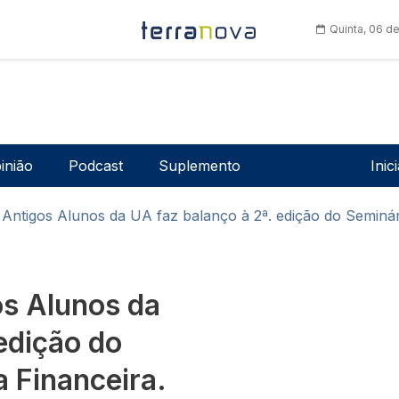
Quinta, 06 d
Men
inião
Podcast
Suplemento
Inic
Antigos Alunos da UA faz balanço à 2ª. edição do Seminári
os Alunos da
edição do
a Financeira.