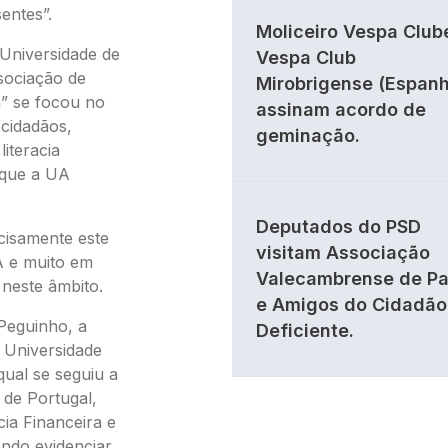
entes”.
Moliceiro Vespa Club
 Universidade de
Vespa Club
ssociação de
Mirobrigense (Espan
” se focou no
assinam acordo de
 cidadãos,
geminação.
iteracia
s que a UA
Deputados do PSD
cisamente este
visitam Associação
A e muito em
Valecambrense de Pa
 neste âmbito.
e Amigos do Cidadão
Peguinho, a
Deficiente.
a Universidade
qual se seguiu a
de Portugal,
cia Financeira e
zendo evidenciar