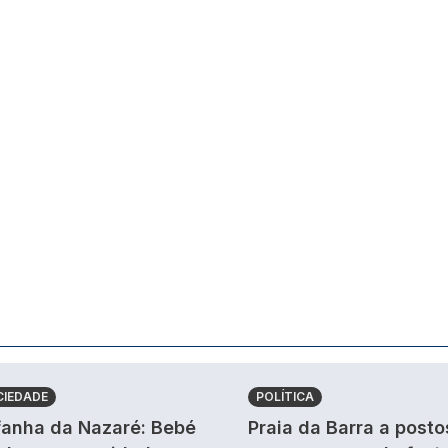
CIEDADE
POLÍTICA
anha da Nazaré: Bebé
Praia da Barra a posto