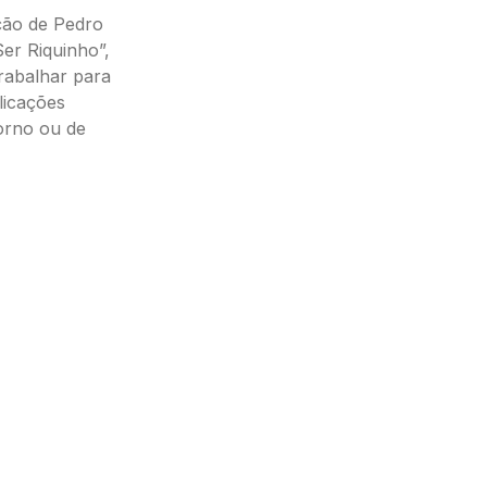
ção de Pedro
Ser Riquinho”,
rabalhar para
licações
orno ou de