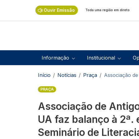
Passar para o conteúdo principal
Ouvir Emissão
Toda uma região em direto
Navegação principal
Informação
Institucional
Op
Navegação estrutural
Início
Notícias
Praça
Associação de 
PRAÇA
Associação de Antig
UA faz balanço à 2ª. 
Seminário de Literaci