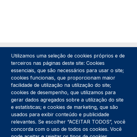
Utilizamos uma seleção de cookies próprios e de
terceiros nas páginas deste site: Cookies
essenciais, que são necessários para usar o site;
cookies funcionais, que proporcionam maior
facilidade de utilização na utilização do site;
Tel:
234 390 100
Fax:
234 390 100
cookies de desempenho, que utilizamos para
Endereço Postal
gerar dados agregados sobre a utilização do site
Apartado 42
e estatísticas; e cookies de marketing, que são
Rua Gil Eanes 31
usados para exibir conteúdo e publicidade
3834-908 Gafanha da Nazaré
relevantes. Se escolher “ACEITAR TODOS”, você
concorda com o uso de todos os cookies. Você
Estúdios
pode aceitar e rejeitar os tipos de cookies
Rua Prior Guerra