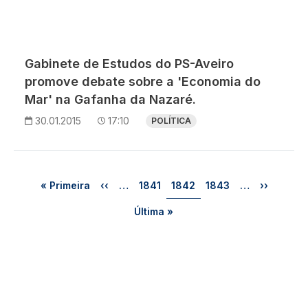
Gabinete de Estudos do PS-Aveiro
promove debate sobre a 'Economia do
Mar' na Gafanha da Nazaré.
30.01.2015
17:10
POLÍTICA
Paginação
Primeira página
Página anterior
Página
Página
Página
Próxima p
« Primeira
‹‹
…
1841
1842
1843
…
››
Última página
Última »