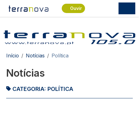
Passar para o conteúdo principal
Ouvir
Navegação estrutural
Início
Notícias
Política
Notícias
CATEGORIA:
POLÍTICA