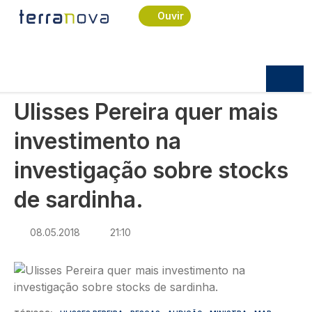
Navegação estrutural
Passar para o conteúdo principal
Início
Notícias
Política
Ouvir
Ulisses Pereira quer mais investimento na
investigação sobre stocks de sardinha.
POLÍTICA
Ulisses Pereira quer mais
investimento na
investigação sobre stocks
de sardinha.
08.05.2018
21:10
Imagem