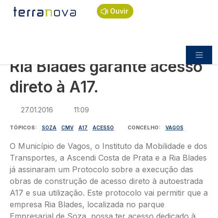
Navegação estrutural
Passar para o conteúdo principal
Início
Notícias
Política
Ouvir
Ria Blades garante acesso direto à A17.
POLÍTICA
Ria Blades garante acesso
direto à A17.
27.01.2016
11:09
TÓPICOS
SOZA
CMV
A17
ACESSO
CONCELHO
VAGOS
O Município de Vagos, o Instituto da Mobilidade e dos
Transportes, a Ascendi Costa de Prata e a Ria Blades
já assinaram um Protocolo sobre a execução das
obras de construção de acesso direto à autoestrada
A17 e sua utilização. Este protocolo vai permitir que a
empresa Ria Blades, localizada no parque
Empresarial de Soza, possa ter acesso dedicado à