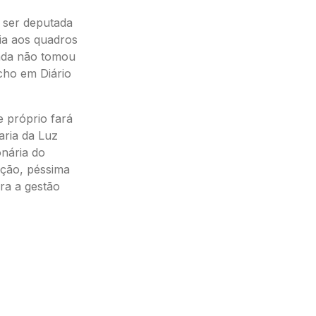
 ser deputada
ia aos quadros
inda não tomou
cho em Diário
 próprio fará
ria da Luz
onária do
ação, péssima
ra a gestão