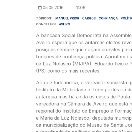
05.05.2016
11:06
TÓPICOS
MANUEL PRIOR
CARGOS
CONFIANÇA
POLÍT
CONCELHO
AVEIRO
A bancada Social Democrata na Assemblei
Aveiro espera que os autarcas eleitos rev
posições sempre que surjam convites para
funções de confiança política. Apontam o
da Luz Nolasco (MIJPA), Eduardo Feio e 
(PS) como os mais recentes.
Ao que tudo indica, o vereador socialista qu
Instituto da Mobilidade e Transportes irá d
autarquia mas há ainda os casos de Paula
vereadora na Câmara de Aveiro que está n
regional do Instituto de Emprego e Formaç
e Maria da Luz Nolasco, deputada municip
da municipalização do Museu de Santa Jo