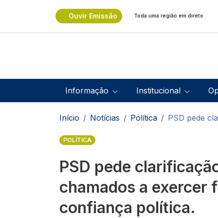
Passar para o conteúdo principal
Ouvir Emissão
Toda uma região em direto
Navegação principal
Informação
Institucional
Op
Navegação estrutural
Início
Notícias
Política
PSD pede clar
POLÍTICA
PSD pede clarificaçã
chamados a exercer 
confiança política.