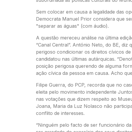
subordinada às políticas culturais do Munic
Sem colocar em causa a legalidade das op
Democrata Manuel Prior considera que se
"separar as águas" (com áudio).
A questão mereceu análise na última ediç
“Canal Central”. António Neto, do BE, diz q
perigoso condicionar os direitos cívicos d
candidatou nas últimas autárquicas. “Deno
posição perigosa querendo de alguma forma
ação cívica da pessoa em causa. Acho que
Filipe Guerra, do PCP, recorda que no ca
eleita pelo movimento independente Junto
nas votações que dizem respeito ao Muse
Joana, Maria da Luz Nolasco não participa
conflito de interesses.
“Ninguém pelo facto de ser funcionário da