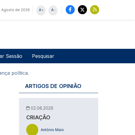
 Agosto de 2026
A
A
+
-
u de utilizador
Pesquisar
iar Sessão
nça política.
ARTIGOS DE OPINIÃO
02.08.2026
CRIAÇÃO
António Maio