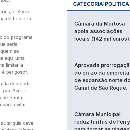
ípio.
CATEGORIA:
POLÍTICA
ções, o Social
ria de bom tom
Câmara da Murtosa
apoia associações
ão do programa
locais (142 mil euros)
ue seria
e quem se
ta aqui uma
 limitar a
Aprovada prorrogaçã
 é perigoso”.
do prazo da empreit
de expansão norte d
so da deputada
Canal de São Roque.
s por Aveiro,
u de Santa
 para evitar
Câmara Municipal
reduz tarifas do Ferr
 autarquia deve
para tornar as viagen