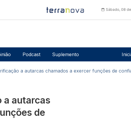
Sábado, 08 de
Men
inião
Podcast
Suplemento
Inic
ificação a autarcas chamados a exercer funções de confia
o a autarcas
funções de