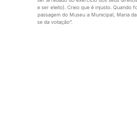
ser arredado do exercício dos seus direitos
e ser eleito). Creio que é injusto. Quando f
passagem do Museu a Municipal, Maria da
se da votação”.