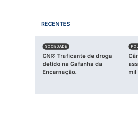
RECENTES
SOCIEDADE
POL
GNR: Traficante de droga
Câm
detido na Gafanha da
ass
Encarnação.
mil