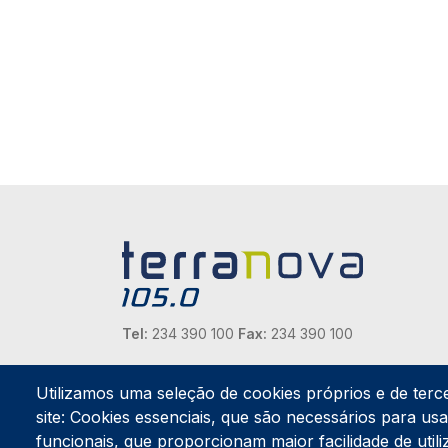
Tel:
234 390 100
Fax:
234 390 100
Endereço Postal
Apartado 42
Utilizamos uma seleção de cookies próprios e de terc
Rua Gil Eanes 31
site: Cookies essenciais, que são necessários para usar
3834-908 Gafanha da Nazaré
funcionais, que proporcionam maior facilidade de utiliz