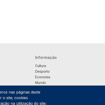
Navegação principal
Informação
Cultura
Desporto
Economia
Mundo
Música
eiros nas páginas deste
País
 o site; cookies
Política
ação na utilização do site;