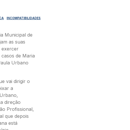
ICA
INCOMPATIBILIDADES
a Municipal de
ejam as suas
 exercer
s casos de Maria
Paula Urbano
e vai dirigir o
eixar a
 Urbano,
a direção
ão Profissional,
al que depois
ana está