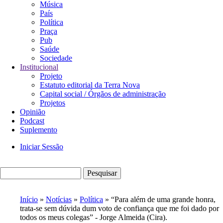
Música
País
Política
Praça
Pub
Saúde
Sociedade
Institucional
Projeto
Estatuto editorial da Terra Nova
Capital social / Órgãos de administração
Projetos
Opinião
Podcast
Suplemento
Iniciar Sessão
Menu
de
Pesquisar
utilizador
Início
Notícias
Política
“Para além de uma grande honra,
trata-se sem dúvida dum voto de confiança que me foi dado por
Navegação
todos os meus colegas” - Jorge Almeida (Cira).