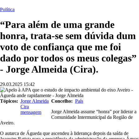
estrutural
Política
“Para além de uma grande
honra, trata-se sem dúvida dum
voto de confiança que me foi
dado por todos os meus colegas”
- Jorge Almeida (Cira).
29.03.2025
15:42
Imagem
Tópicos
Jorge Almeida
Concelho
País
Cira
Jorge Almeida assume “honra” por liderar a
mensagem
Comunidade Intermunicipal da Região de
Aveiro.
O autarca de Águeda que ascendeu à liderança depois da saída de
Joaquim Batista para a presidência da administração da empresa Águas