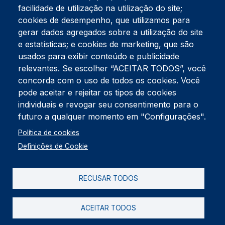
facilidade de utilização na utilização do site;
Tel:
234 390 100
Fax:
234 390 100
cookies de desempenho, que utilizamos para
Endereço Postal
gerar dados agregados sobre a utilização do site
Apartado 42
e estatísticas; e cookies de marketing, que são
Rua Gil Eanes 31
usados para exibir conteúdo e publicidade
3834-908 Gafanha da Nazaré
relevantes. Se escolher “ACEITAR TODOS”, você
concorda com o uso de todos os cookies. Você
Estúdios
pode aceitar e rejeitar os tipos de cookies
Rua Prior Guerra
Edifício do Centro Cultural da Gafanha da Nazaré
individuais e revogar seu consentimento para o
3830-556 Gafanha da Nazaré
futuro a qualquer momento em "Configurações".
Rodapé
Política de cookies
Cookies
Política de Privacidade
Definições de Cookie
Livro de reclamações
RECUSAR TODOS
2026 @ Informação de Copyright
ACEITAR TODOS