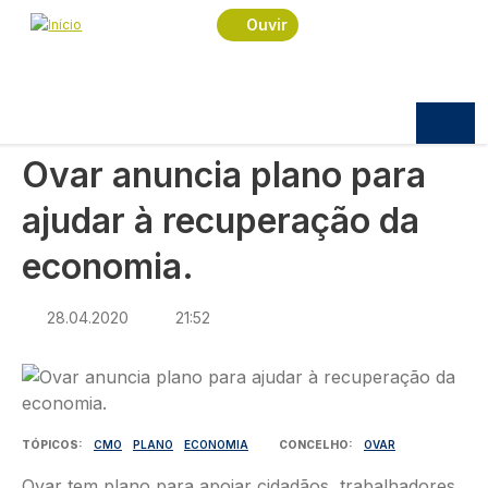
Navegação estrutural
Passar para o conteúdo principal
Início
Notícias
Política
Ouvir
Ovar anuncia plano para ajudar à recuperação da
economia.
POLÍTICA
Ovar anuncia plano para
ajudar à recuperação da
economia.
28.04.2020
21:52
Imagem
TÓPICOS
CMO
PLANO
ECONOMIA
CONCELHO
OVAR
Ovar tem plano para apoiar cidadãos, trabalhadores