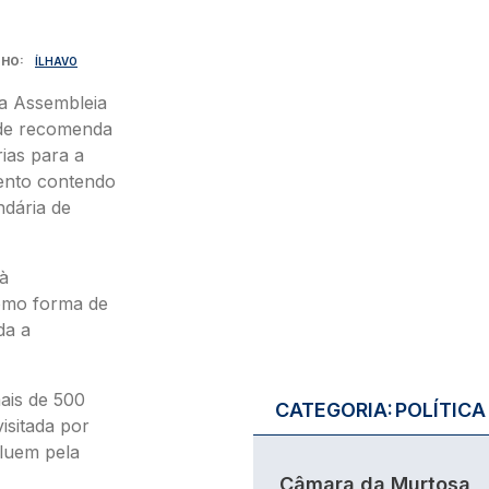
LHO
ÍLHAVO
na Assembleia
nde recomenda
ias para a
mento contendo
ndária de
 à
como forma de
da a
ais de 500
CATEGORIA:
POLÍTICA
visitada por
luem pela
Câmara da Murtosa