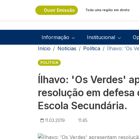
Passar para o conteúdo principal
Ouvir Emissão
Toda uma região em direto
Navegação principal
Informação
Institucional
Op
Navegação estrutural
Início
Notícias
Política
Ílhavo: 'Os 
POLÍTICA
Ílhavo: 'Os Verdes' 
resolução em defesa 
Escola Secundária.
11.03.2019
11:45
Imagem