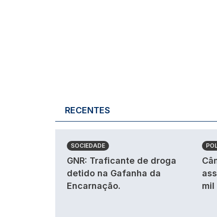
RECENTES
SOCIEDADE
POL
GNR: Traficante de droga
Câm
detido na Gafanha da
ass
Encarnação.
mil