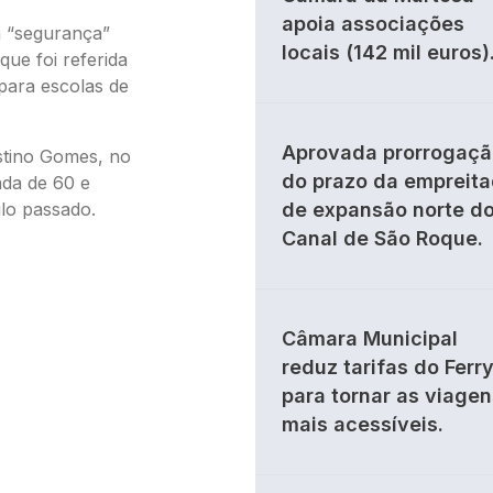
apoia associações
 “segurança”
locais (142 mil euros)
que foi referida
 para escolas de
Aprovada prorrogaçã
stino Gomes, no
do prazo da empreit
ada de 60 e
lo passado.
de expansão norte d
Canal de São Roque.
Câmara Municipal
reduz tarifas do Ferr
para tornar as viagen
mais acessíveis.