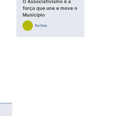
O Associativismo é a
força que une e move o
Município
Rui Dias