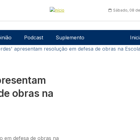
Sábado, 08 de
Men
inião
Podcast
Suplemento
Inic
Verdes' apresentam resolução em defesa de obras na Escol
apresentam
de obras na