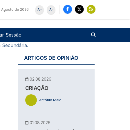
 Agosto de 2026
A
A
+
-
u de utilizador
Pesquisar
iar Sessão
a Secundária.
ARTIGOS DE OPINIÃO
02.08.2026
CRIAÇÃO
António Maio
01.08.2026