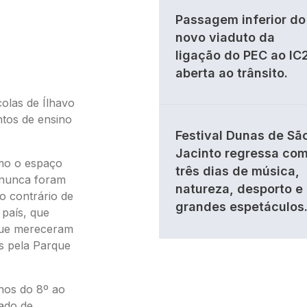
Passagem inferior do
novo viaduto da
ligação do PEC ao IC
aberta ao trânsito.
olas de Ílhavo
ntos de ensino
Festival Dunas de Sã
Jacinto regressa co
omo o espaço
três dias de música,
 nunca foram
natureza, desporto e
o contrário de
grandes espetáculos
 país, que
que mereceram
s pela Parque
nos do 8º ao
ado de