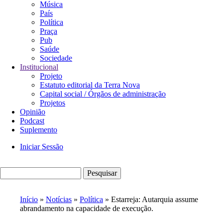
Música
País
Política
Praça
Pub
Saúde
Sociedade
Institucional
Projeto
Estatuto editorial da Terra Nova
Capital social / Órgãos de administração
Projetos
Opinião
Podcast
Suplemento
Iniciar Sessão
Menu
de
Pesquisar
utilizador
Início
Notícias
Política
Estarreja: Autarquia assume
abrandamento na capacidade de execução.
Navegação