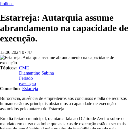
estrutural
Política
Estarreja: Autarquia assume
abrandamento na capacidade de
execução.
13.06.2024
07:47
Imagem
Tópicos
CME
Diamantino Sabina
Feriado
execução
Concelho
Estarreja
Burocracia, ausência de empreiteiros aos concursos e falta de recursos
humanos são os principais obstáculos à capacidade de execução
assumidos pelo autarca de Estarreja.
Em dia feriado municipal, o autarca fala ao Diário de Aveiro sobre o
mandato em curso e admite que as taxas de execução estão a ser mais
baixas do que é habitual pelo quadro de instabilidade criada pela