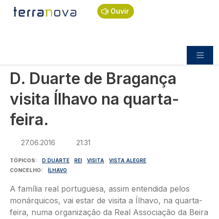
Navegação estrutural
Passar para o conteúdo principal
Início
Notícias
Política
Ouvir
D. Duarte de Bragança visita Ílhavo na quarta-
feira.
POLÍTICA
D. Duarte de Bragança
visita Ílhavo na quarta-
feira.
27.06.2016
21:31
TÓPICOS
D DUARTE
REI
VISITA
VISTA ALEGRE
CONCELHO
ÍLHAVO
A família real portuguesa, assim entendida pelos
monárquicos, vai estar de visita a Ílhavo, na quarta-
feira, numa organização da Real Associação da Beira