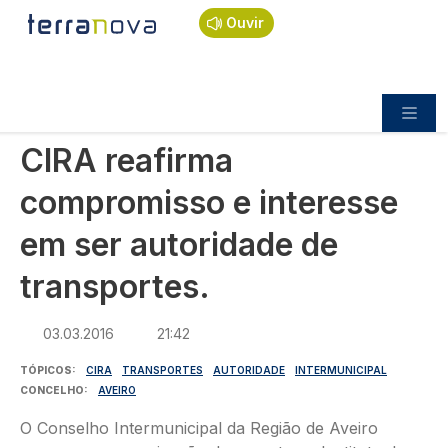
Navegação estrutural
Passar para o conteúdo principal
Início
Notícias
Política
Ouvir
CIRA reafirma compromisso e interesse em ser
autoridade de transportes.
POLÍTICA
CIRA reafirma
compromisso e interesse
em ser autoridade de
transportes.
03.03.2016
21:42
TÓPICOS
CIRA
TRANSPORTES
AUTORIDADE
INTERMUNICIPAL
CONCELHO
AVEIRO
O Conselho Intermunicipal da Região de Aveiro