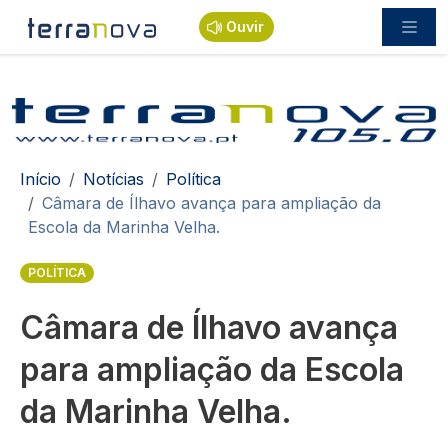
Passar para o conteúdo principal
Ouvir
Navegação estrutural
Início
Notícias
Política
Câmara de Ílhavo avança para ampliação da
Escola da Marinha Velha.
POLÍTICA
Câmara de Ílhavo avança
para ampliação da Escola
da Marinha Velha.