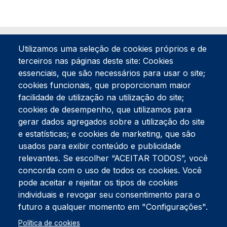
Utilizamos uma seleção de cookies próprios e de
terceiros nas páginas deste site: Cookies
essenciais, que são necessários para usar o site;
cookies funcionais, que proporcionam maior
facilidade de utilização na utilização do site;
Tel:
234 390 100
Fax:
234 390 100
cookies de desempenho, que utilizamos para
Endereço Postal
gerar dados agregados sobre a utilização do site
Apartado 42
e estatísticas; e cookies de marketing, que são
Rua Gil Eanes 31
usados para exibir conteúdo e publicidade
3834-908 Gafanha da Nazaré
relevantes. Se escolher “ACEITAR TODOS”, você
concorda com o uso de todos os cookies. Você
Estúdios
pode aceitar e rejeitar os tipos de cookies
Rua Prior Guerra
Edifício do Centro Cultural da Gafanha da Nazaré
individuais e revogar seu consentimento para o
3830-556 Gafanha da Nazaré
futuro a qualquer momento em "Configurações".
Rodapé
Política de cookies