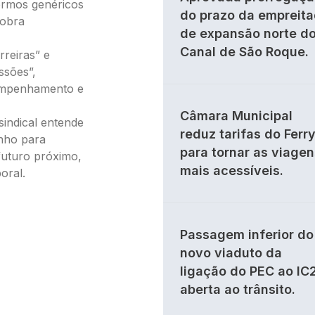
termos genéricos
do prazo da empreit
 obra
de expansão norte d
Canal de São Roque.
reiras” e
ssões”,
empenhamento e
Câmara Municipal
sindical entende
reduz tarifas do Ferr
nho para
para tornar as viagen
uturo próximo,
mais acessíveis.
oral.
Passagem inferior do
novo viaduto da
ligação do PEC ao IC
aberta ao trânsito.