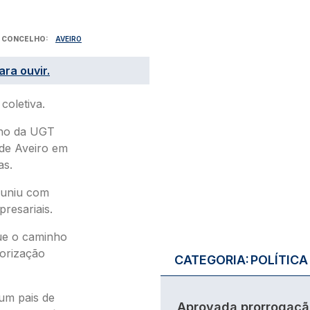
CONCELHO
AVEIRO
ara ouvir.
coletiva.
lho da UGT
 de Aveiro em
as.
euniu com
resariais.
que o caminho
lorização
CATEGORIA:
POLÍTICA
um pais de
Aprovada prorrogaçã