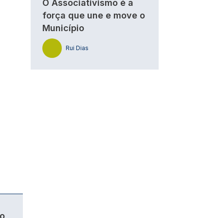
O Associativismo é a
força que une e move o
Município
Rui Dias
o