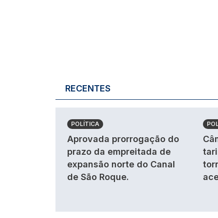
RECENTES
POLÍTICA
POL
Aprovada prorrogação do
Câm
prazo da empreitada de
tar
expansão norte do Canal
tor
de São Roque.
ace