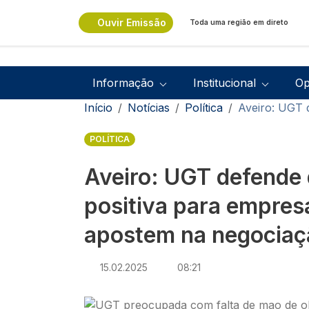
Passar para o conteúdo principal
Ouvir Emissão
Toda uma região em direto
Navegação principal
Informação
Institucional
Op
Navegação estrutural
Início
Notícias
Política
Aveiro: UGT 
POLÍTICA
Aveiro: UGT defende 
positiva para empres
apostem na negociaçã
15.02.2025
08:21
Imagem