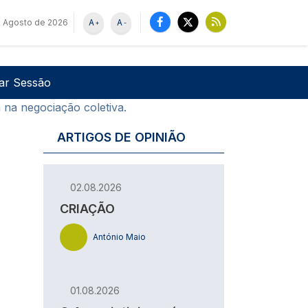
e Agosto de 2026
A
A
+
-
u de utilizador
Pesquisar
iar Sessão
 na negociação coletiva.
ARTIGOS DE OPINIÃO
02.08.2026
CRIAÇÃO
António Maio
01.08.2026