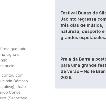
Festival Dunas de Sã
Jacinto regressa co
três dias de música,
natureza, desporto e
grandes espetáculos
firma que tudo
lho digno e
Praia da Barra a post
ando
para uma grande fes
om áudio)
de verão – Noite Bra
ão contou com
2026.
 Lucinda Dâmaso
ecutiva;); João
uardo Conde
iro (Secretário