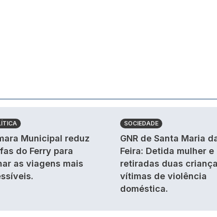
ÍTICA
SOCIEDADE
ara Municipal reduz
GNR de Santa Maria d
ifas do Ferry para
Feira: Detida mulher e
nar as viagens mais
retiradas duas crianç
ssíveis.
vítimas de violência
doméstica.