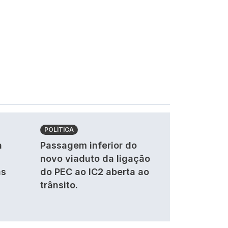
POLÍTICA
a
Passagem inferior do
novo viaduto da ligação
as
do PEC ao IC2 aberta ao
trânsito.