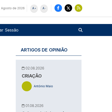
 Agosto de 2026
A
A
+
-
u de utilizador
Pesquisar
iar Sessão
ARTIGOS DE OPINIÃO
02.08.2026
CRIAÇÃO
António Maio
01.08.2026