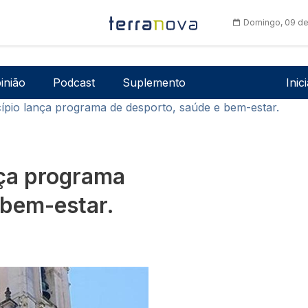
Domingo, 09 de
Men
inião
Podcast
Suplemento
Inic
cípio lança programa de desporto, saúde e bem-estar.
nça programa
 bem-estar.