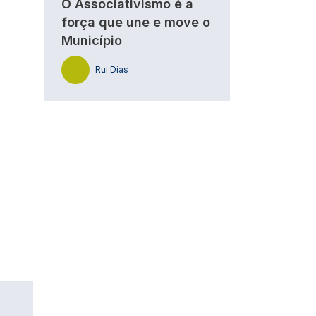
O Associativismo é a
força que une e move o
Município
Rui Dias