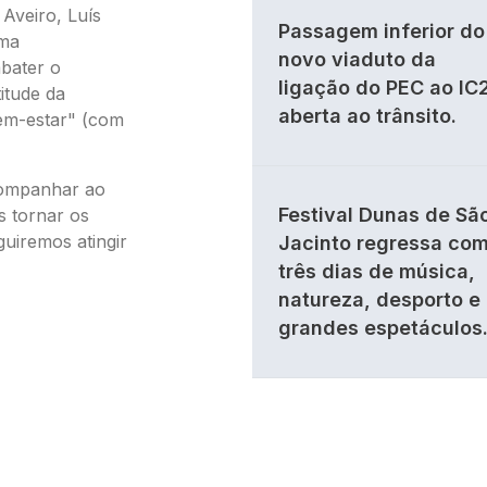
Aveiro, Luís
Passagem inferior do
ama
novo viaduto da
bater o
ligação do PEC ao IC
itude da
aberta ao trânsito.
bem-estar" (com
companhar ao
Festival Dunas de Sã
s tornar os
guiremos atingir
Jacinto regressa co
três dias de música,
natureza, desporto e
grandes espetáculos