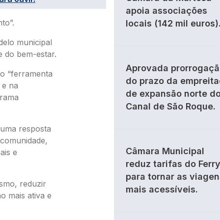
apoia associações
to”.
locais (142 mil euros)
elo municipal
e do bem-estar.
Aprovada prorrogaçã
mo “ferramenta
do prazo da empreit
 e na
de expansão norte d
grama
Canal de São Roque.
 uma resposta
e comunidade,
Câmara Municipal
ais e
reduz tarifas do Ferr
para tornar as viagen
smo, reduzir
mais acessíveis.
o mais ativa e