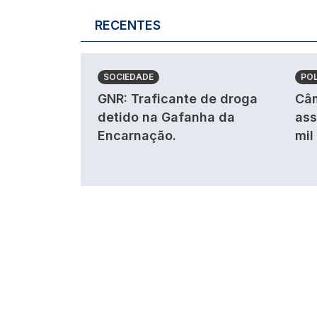
RECENTES
SOCIEDADE
POL
GNR: Traficante de droga
Câm
detido na Gafanha da
ass
Encarnação.
mil