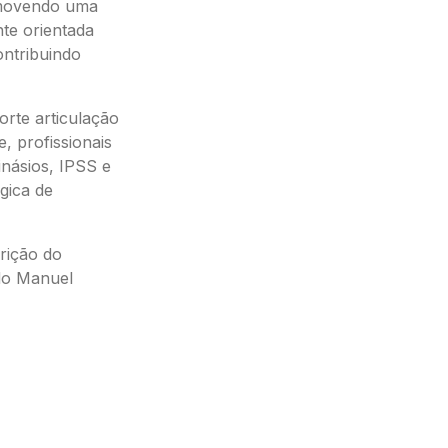
omovendo uma
nte orientada
ntribuindo
rte articulação
, profissionais
inásios, IPSS e
gica de
rição do
ado Manuel