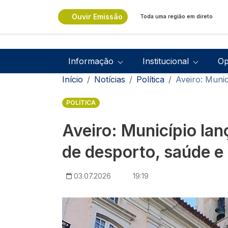
Passar para o conteúdo principal
Ouvir Emissão
Toda uma região em direto
Navegação principal
Informação
Institucional
Op
Navegação estrutural
Início
Notícias
Política
Aveiro: Muni
POLÍTICA
Aveiro: Município la
de desporto, saúde e
03.07.2026
19:19
Imagem