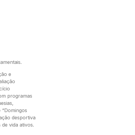
damentais.
ção e
aliação
cício
com programas
esias,
e “Domingos
zação desportiva
de vida ativos.