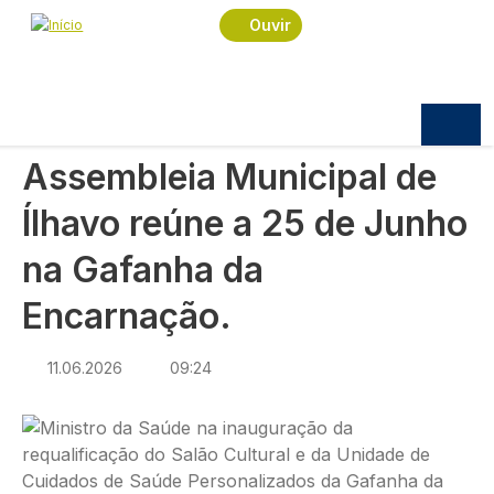
Navegação estrutural
Passar para o conteúdo principal
Início
Notícias
Política
Ouvir
Assembleia Municipal de Ílhavo reúne a 25 de
Junho na Gafanha da Encarnação.
POLÍTICA
Assembleia Municipal de
Ílhavo reúne a 25 de Junho
na Gafanha da
Encarnação.
11.06.2026
09:24
Imagem