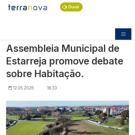
Navegação estrutural
Passar para o conteúdo principal
Início
Notícias
Política
Ouvir
Assembleia Municipal de Estarreja promove
debate sobre Habitação.
POLÍTICA
Assembleia Municipal de
Estarreja promove debate
sobre Habitação.
12.05.2026
18:33
Imagem