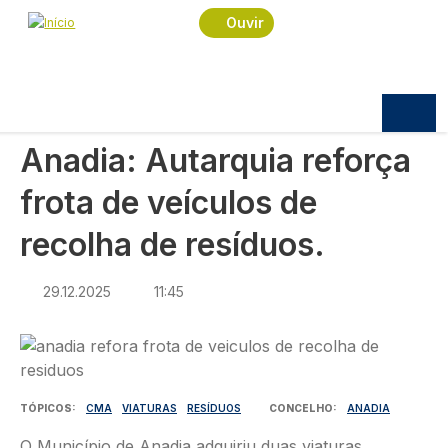
Navegação estrutural
Passar para o conteúdo principal
Início
Notícias
Política
Ouvir
Anadia: Autarquia reforça frota de veículos de
recolha de resíduos.
POLÍTICA
Anadia: Autarquia reforça
frota de veículos de
recolha de resíduos.
29.12.2025
11:45
Imagem
TÓPICOS
CMA
VIATURAS
RESÍDUOS
CONCELHO
ANADIA
O Município de Anadia adquiriu duas viaturas