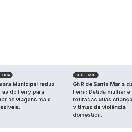
ÍTICA
SOCIEDADE
ara Municipal reduz
GNR de Santa Maria d
ifas do Ferry para
Feira: Detida mulher e
nar as viagens mais
retiradas duas crianç
ssíveis.
vítimas de violência
doméstica.