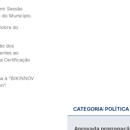
 em Sessão
o do Município.
Nobre do
ão dos
entes ao
a Certificação
dia à “BIKINNOV
n”.
CATEGORIA:
POLÍTICA
Aprovada prorrogaçã