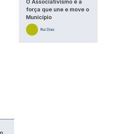
O Associativismo é a
força que une e move o
Município
Rui Dias
o