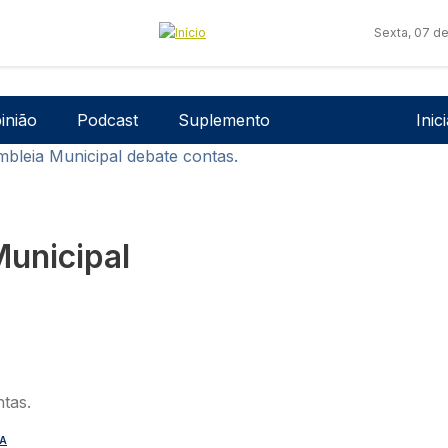
Sexta, 07 d
Men
inião
Podcast
Suplemento
Inic
mbleia Municipal debate contas.
unicipal
A