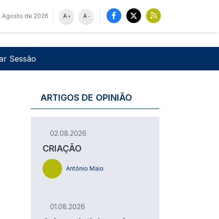
e Agosto de 2026
A
A
+
-
u de utilizador
Pesquisar
iar Sessão
ARTIGOS DE OPINIÃO
02.08.2026
CRIAÇÃO
António Maio
01.08.2026