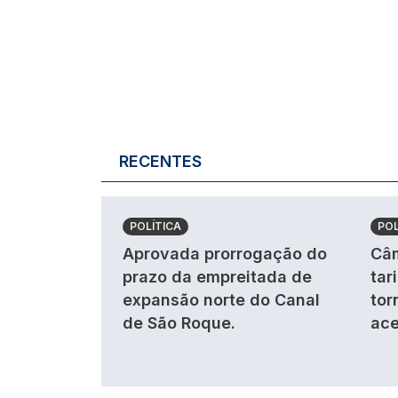
RECENTES
POLÍTICA
POL
Aprovada prorrogação do
Câm
prazo da empreitada de
tar
expansão norte do Canal
tor
de São Roque.
ace