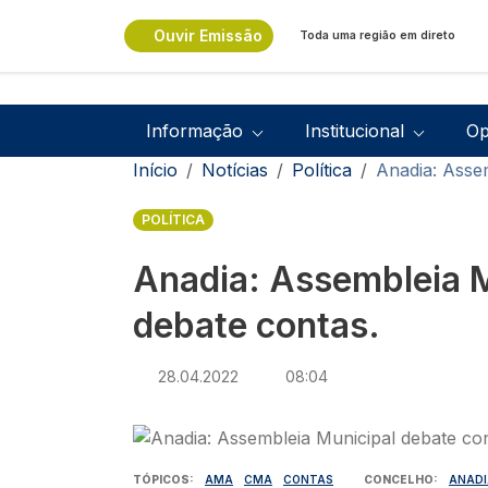
Passar para o conteúdo principal
Ouvir Emissão
Toda uma região em direto
Navegação principal
Informação
Institucional
Op
Navegação estrutural
Início
Notícias
Política
Anadia: Asse
POLÍTICA
Anadia: Assembleia M
debate contas.
28.04.2022
08:04
Imagem
TÓPICOS
AMA
CMA
CONTAS
CONCELHO
ANADI