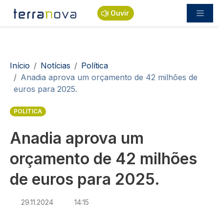
Passar para o conteúdo principal
Ouvir
Navegação estrutural
Início
Notícias
Política
Anadia aprova um orçamento de 42 milhões de
euros para 2025.
POLÍTICA
Anadia aprova um
orçamento de 42 milhões
de euros para 2025.
29.11.2024
14:15