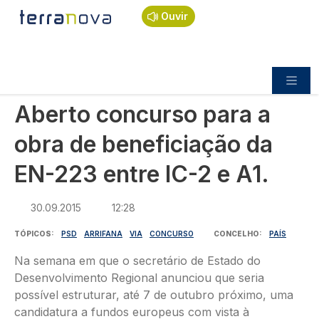
Navegação estrutural
Passar para o conteúdo principal
Início
Notícias
Política
Ouvir
Aberto concurso para a obra de beneficiação da
EN-223 entre IC-2 e A1.
POLÍTICA
Aberto concurso para a
obra de beneficiação da
EN-223 entre IC-2 e A1.
30.09.2015
12:28
TÓPICOS
PSD
ARRIFANA
VIA
CONCURSO
CONCELHO
PAÍS
Na semana em que o secretário de Estado do
Desenvolvimento Regional anunciou que seria
possível estruturar, até 7 de outubro próximo, uma
candidatura a fundos europeus com vista à