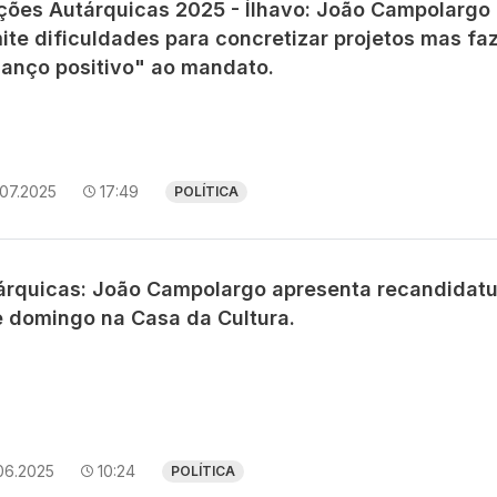
ições Autárquicas 2025 - Ílhavo: João Campolargo
ite dificuldades para concretizar projetos mas fa
lanço positivo" ao mandato.
.07.2025
17:49
POLÍTICA
árquicas: João Campolargo apresenta recandidatu
e domingo na Casa da Cultura.
06.2025
10:24
POLÍTICA