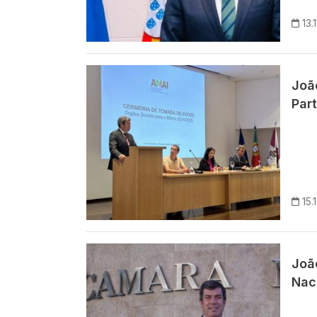
13.
Imagem
Joã
Par
15.
Imagem
Joã
Nac