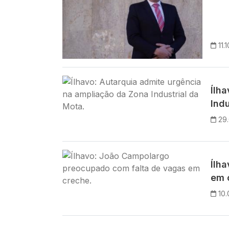
11.
Imagem
Ílh
Indu
29
Imagem
Ílh
em 
10.