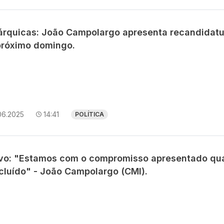
árquicas: João Campolargo apresenta recandidatu
próximo domingo.
06.2025
14:41
POLÍTICA
avo: "Estamos com o compromisso apresentado qu
cluído" - João Campolargo (CMI).