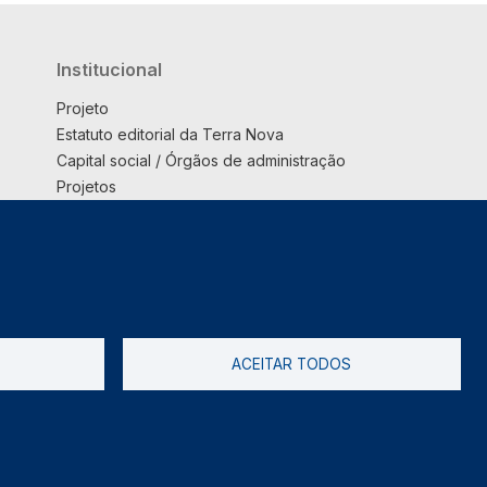
Institucional
Projeto
Estatuto editorial da Terra Nova
Capital social / Órgãos de administração
Projetos
Opinião
Podcast
Suplemento
ACEITAR TODOS
tica de Privacidade
Livro de reclamações