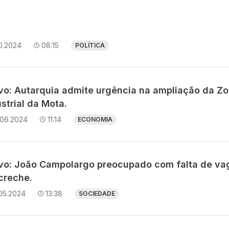
10.2024
08:15
POLÍTICA
avo: Autarquia admite urgência na ampliação da Z
strial da Mota.
.06.2024
11:14
ECONOMIA
avo: João Campolargo preocupado com falta de va
creche.
05.2024
13:38
SOCIEDADE