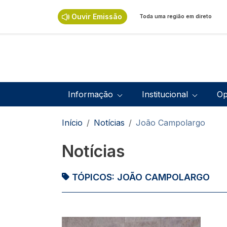
Passar para o conteúdo principal
Ouvir Emissão
Toda uma região em direto
Navegação principal
Informação
Institucional
Op
Navegação estrutural
Início
Notícias
João Campolargo
Notícias
TÓPICOS:
JOÃO CAMPOLARGO
Imagem