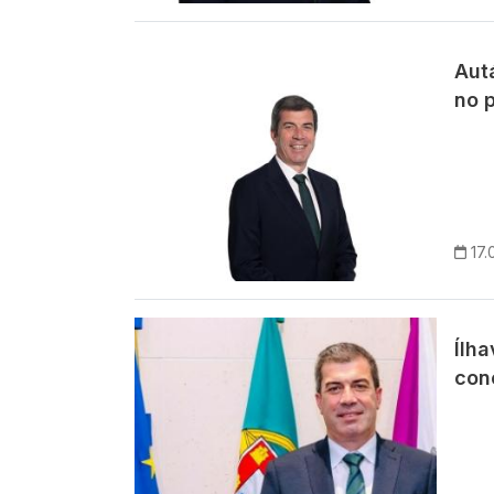
Imagem
Aut
no 
17.
Imagem
Ílh
con