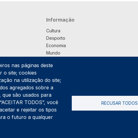
Navegação principal
Informação
Cultura
Desporto
Economia
Mundo
Música
eiros nas páginas deste
País
 o site; cookies
Política
ação na utilização do site;
Praça
ados agregados sobre a
Pub
ng, que são usados para
Saúde
er “ACEITAR TODOS”, você
RECUSAR TODOS
Sociedade
itar e rejeitar os tipos
Rodapé
ara o futuro a qualquer
Cookies
Polí