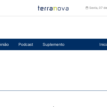
Sexta, 07 d
Men
inião
Podcast
Suplemento
Inic