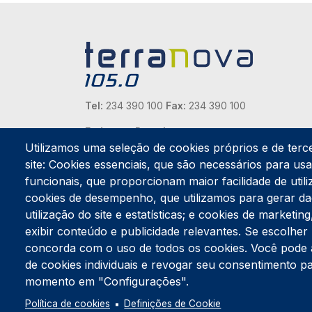
Tel:
234 390 100
Fax:
234 390 100
Endereço Postal
Apartado 42
Utilizamos uma seleção de cookies próprios e de terc
Rua Gil Eanes 31
site: Cookies essenciais, que são necessários para usar
3834-908 Gafanha da Nazaré
funcionais, que proporcionam maior facilidade de utiliz
cookies de desempenho, que utilizamos para gerar d
Estúdios
utilização do site e estatísticas; e cookies de marketi
Rua Prior Guerra
exibir conteúdo e publicidade relevantes. Se escolh
Edifício do Centro Cultural da Gafanha da Nazaré
3830-556 Gafanha da Nazaré
concorda com o uso de todos os cookies. Você pode ace
de cookies individuais e revogar seu consentimento p
momento em "Configurações".
Política de cookies
Definições de Cookie