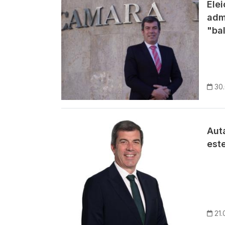
Ele
adm
"ba
30
Imagem
Aut
est
21.