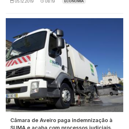
05.12.2019
08:19
ECONOMIA
Imagem
Câmara de Aveiro paga indemnização à
SUMA e acaba com processos judiciais.