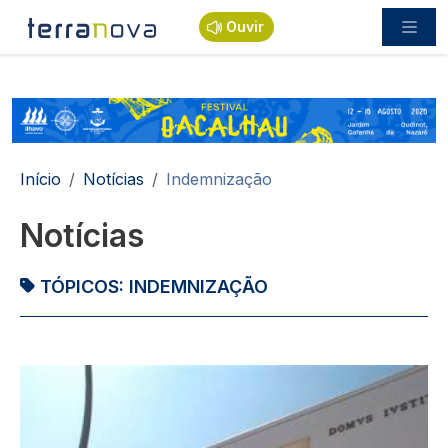
Passar para o conteúdo principal
Ouvir
Navegação estrutural
Início
Notícias
Indemnização
Notícias
TÓPICOS:
INDEMNIZAÇÃO
Imagem